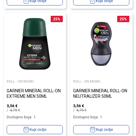
Kupi ovdje
Kupi ovdje
25
%
25
%
ROLL - ON MUSKI
ROLL - ON MUSKI
GARNIER MINERAL ROLL-ON
GARNIER MINERAL ROLL-ON
EXTREME MEN 50ML
NEUTRALIZER 50ML
3,56
€
3,56
€
4,75
€
4,75
€
Dostupno boja:
1
Dostupno boja:
1
Kupi ovdje
Kupi ovdje