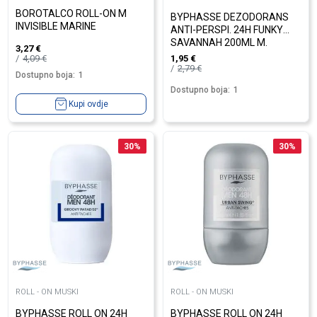
BOROTALCO ROLL-ON M
BYPHASSE DEZODORANS
INVISIBLE MARINE
ANTI-PERSPI. 24H FUNKY
SAVANNAH 200ML M.
3,27
€
4,09
€
1,95
€
2,79
€
Dostupno boja:
1
Dostupno boja:
1
Kupi ovdje
30
%
30
%
ROLL - ON MUSKI
ROLL - ON MUSKI
BYPHASSE ROLL ON 24H
BYPHASSE ROLL ON 24H