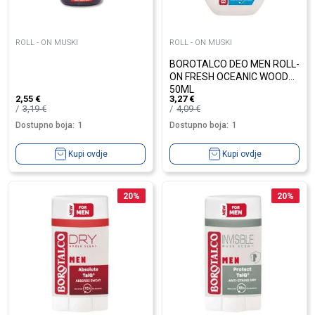
ROLL - ON MUSKI
ROLL - ON MUSKI
BOROTALCO DEO MEN ROLL-
ON FRESH OCEANIC WOODS
50ML
2,55
€
3,27
€
3,19
€
4,09
€
Dostupno boja:
1
Dostupno boja:
1
Kupi ovdje
Kupi ovdje
20
%
20
%