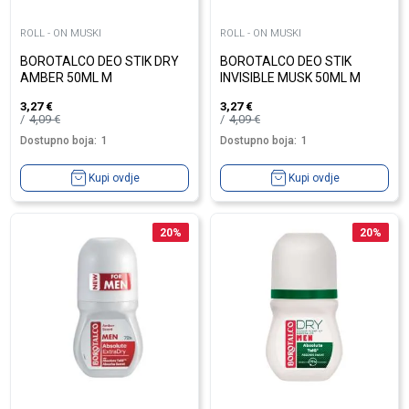
ROLL - ON MUSKI
ROLL - ON MUSKI
BOROTALCO DEO STIK DRY
BOROTALCO DEO STIK
AMBER 50ML M
INVISIBLE MUSK 50ML M
3,27
€
3,27
€
4,09
€
4,09
€
Dostupno boja:
1
Dostupno boja:
1
Kupi ovdje
Kupi ovdje
20
%
20
%