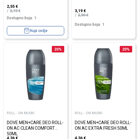
2,55
€
3,19
€
3,19
€
3,99
€
Dostupno boja:
1
Dostupno boja:
1
Kupi ovdje
20
%
20
%
ROLL - ON MUSKI
ROLL - ON MUSKI
DOVE MEN+CARE DEO ROLL-
DOVE MEN+CARE DEO ROLL-
ON AC CLEAN COMFORT
ON AC EXTRA FRESH 50ML
50ML
4,36
€
4,36
€