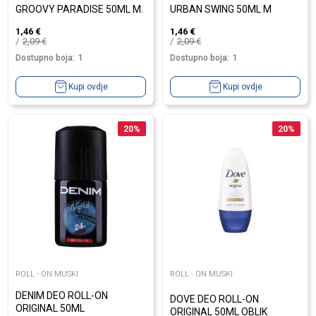
GROOVY PARADISE 50ML M.
URBAN SWING 50ML M
1,46
€
1,46
€
2,09
€
2,09
€
Dostupno boja:
1
Dostupno boja:
1
Kupi ovdje
Kupi ovdje
20
%
20
%
ROLL - ON MUSKI
ROLL - ON MUSKI
DENIM DEO ROLL-ON
DOVE DEO ROLL-ON
ORIGINAL 50ML
ORIGINAL 50ML OBLIK