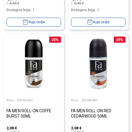
5,45
€
5,45
€
Dostupno boja:
1
Dostupno boja:
1
Kupi ovdje
Kupi ovdje
20
%
20
%
ROLL - ON MUSKI
ROLL - ON MUSKI
FA MEN ROLL-ON COFFE
FA MEN ROLL-ON RED
BURST 50ML
CEDARWOOD 50ML
2,08
€
2,08
€