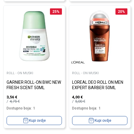
25
%
20
%
ROLL - ON MUSKI
ROLL - ON MUSKI
GARNIER ROLL-ON BWC NEW
LOREAL DEO ROLL ON MEN
FRESH SCENT 50ML
EXPERT BARBER 50ML
3,56
€
4,00
€
4,75
€
5,00
€
Dostupno boja:
1
Dostupno boja:
1
Kupi ovdje
Kupi ovdje