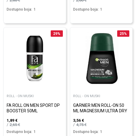
2,60
€
2,60
€
Dostupno boja:
1
Dostupno boja:
1
29
%
25
%
ROLL - ON MUSKI
ROLL - ON MUSKI
FA ROLL ON MEN SPORT DP
GARNIER MEN ROLL-ON 50
BOOSTER 50ML
ML MAGNESIUM ULTRA DRY
1,89
€
3,56
€
2,65
€
4,75
€
Dostupno boja:
1
Dostupno boja:
1