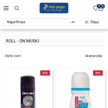
0
0
Filteri
ROLL - ON MUSKI
Obriši sve
44
proizvoda
20
%
20
%