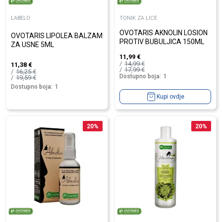
LABELO
TONIK ZA LICE
OVOTARIS AKNOLIN LOSION
OVOTARIS LIPOLEA BALZAM
PROTIV BUBULJICA 150ML
ZA USNE 5ML
11,99
€
14,99
€
11,38
€
17,99
€
16,25
€
Dostupno boja:
1
19,59
€
Dostupno boja:
1
Kupi ovdje
20
%
20
%