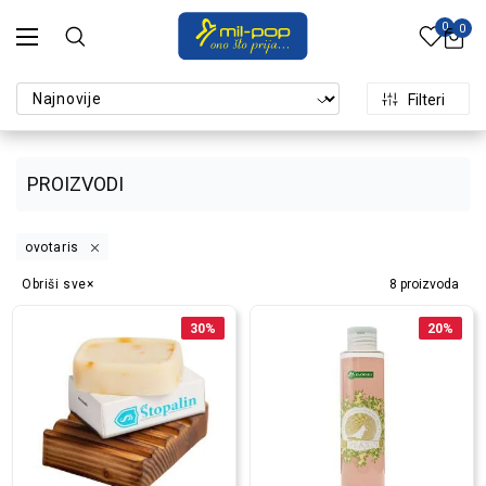
0
0
Filteri
PROIZVODI
ovotaris
Obriši sve
8
proizvoda
30
%
20
%