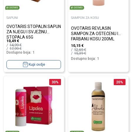
SAPUNI
SAMPON ZA KOSU
OVOTARIS STOPALIN SAPUN
OVOTARIS REVLASIN
ZA NJEGU I SVJEŽINU
SAMPON ZA OŠTEĆENU I
STOPALA 65G
FARBANU KOSU 200ML
10,49
€
14,99
€
10,15
€
17,99
€
12,69
€
Dostupno boja:
1
15,39
€
Dostupno boja:
1
Kupi ovdje
30
%
20
%