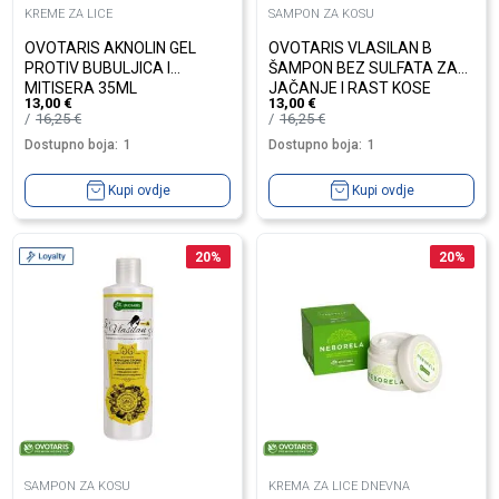
KREME ZA LICE
SAMPON ZA KOSU
OVOTARIS AKNOLIN GEL
OVOTARIS VLASILAN B
PROTIV BUBULJICA I
ŠAMPON BEZ SULFATA ZA
MITISERA 35ML
JAČANJE I RAST KOSE
13,00
€
13,00
€
16,25
€
16,25
€
Dostupno boja:
1
Dostupno boja:
1
Kupi ovdje
Kupi ovdje
20
%
20
%
SAMPON ZA KOSU
KREMA ZA LICE DNEVNA