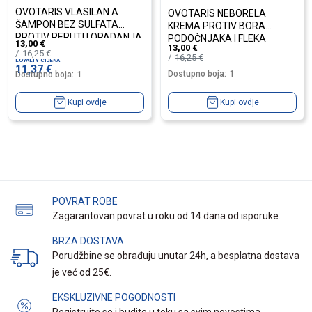
OVOTARIS VLASILAN A
OVOTARIS NEBORELA
ŠAMPON BEZ SULFATA
KREMA PROTIV BORA
PROTIV PERUTI I OPADANJA
PODOČNJAKA I FLEKA
13,00
€
13,00
€
KOSE
16,25
€
16,25
€
LOYALTY CIJENA
11,37
€
Dostupno boja:
1
Dostupno boja:
1
Kupi ovdje
Kupi ovdje
POVRAT ROBE
Zagarantovan povrat u roku od 14 dana od isporuke.
BRZA DOSTAVA
Porudžbine se obrađuju unutar 24h, a besplatna dostava
je već od 25€.
EKSKLUZIVNE POGODNOSTI