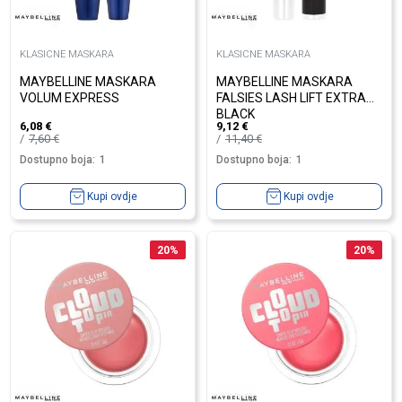
KLASICNE MASKARA
KLASICNE MASKARA
MAYBELLINE MASKARA
MAYBELLINE MASKARA
VOLUM EXPRESS
FALSIES LASH LIFT EXTRA
BLACK
6,08
€
9,12
€
7,60
€
11,40
€
Dostupno boja:
1
Dostupno boja:
1
Kupi ovdje
Kupi ovdje
20
%
20
%