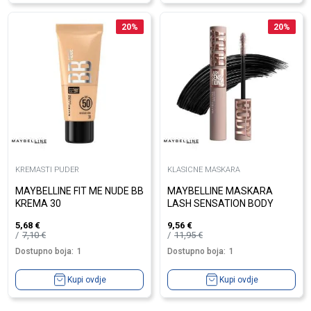
20
%
20
%
KREMASTI PUDER
KLASICNE MASKARA
MAYBELLINE FIT ME NUDE BB
MAYBELLINE MASKARA
KREMA 30
LASH SENSATION BODY
5,68
€
9,56
€
7,10
€
11,95
€
Dostupno boja:
1
Dostupno boja:
1
Kupi ovdje
Kupi ovdje