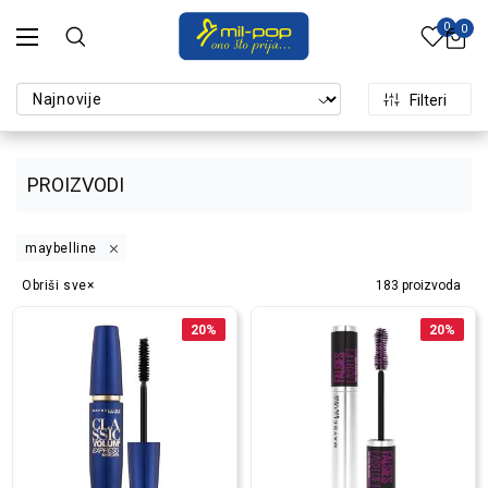
0
0
Filteri
PROIZVODI
maybelline
Obriši sve
183
proizvoda
20
%
20
%