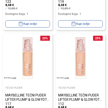
123
119
8,68
€
8,68
€
10,85
€
10,85
€
Dostupno boja:
1
Dostupno boja:
1
Kupi ovdje
Kupi ovdje
20
%
20
%
TECNI PUDER
TECNI PUDER
MAYBELLINE TEČNI PUDER
MAYBELLINE TEČNI PUDER
LIFTER PLUMP & GLOW FDT
LIFTER PLUMP & GLOW FDT
117
112
8,68
€
8,68
€