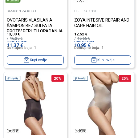
SAMPON ZA KOSU
ULJE ZA KOSU
OVOTARIS VLASILAN A
ZOYA INTESIVE REPAIR AND
ŠAMPON BEZ SULFATA
CARE HAIR OIL
PROTIV PERUTI I OPADANJA
13,00
€
12,52
€
KOSE
16,25
€
15,65
€
LOYALTY CIJENA
LOYALTY CIJENA
11,37
€
10,95
€
Dostupno boja:
1
Dostupno boja:
1
Kupi ovdje
Kupi ovdje
20
%
20
%