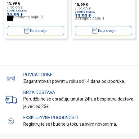
15,99
€
15,99
€
19,99
€
19,99
€
LOYALTY CIJENA
LOYALTY CIJENA
13,99
€
13,99
€
Dostupno boja:
2
Dostupno boja:
1
Kupi ovdje
Kupi ovdje
POVRAT ROBE
Zagarantovan povrat u roku od 14 dana od isporuke.
BRZA DOSTAVA
Porudžbine se obrađuju unutar 24h, a besplatna dostava
je već od 25€.
EKSKLUZIVNE POGODNOSTI
Registrujte se i budite u toku sa svim novostima.