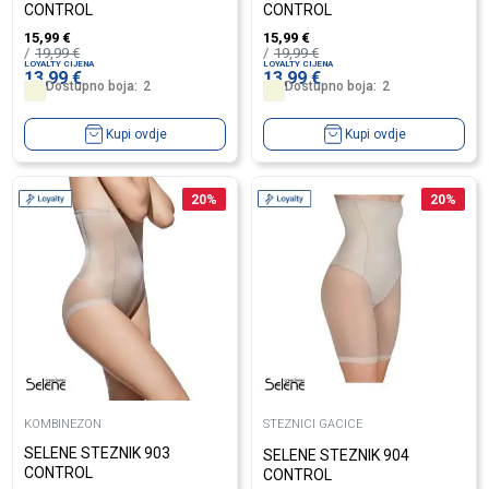
CONTROL
CONTROL
15,99
€
15,99
€
19,99
€
19,99
€
LOYALTY CIJENA
LOYALTY CIJENA
13,99
€
13,99
€
Dostupno boja:
2
Dostupno boja:
2
Kupi ovdje
Kupi ovdje
20
%
20
%
KOMBINEZON
STEZNICI GACICE
SELENE STEZNIK 903
SELENE STEZNIK 904
CONTROL
CONTROL