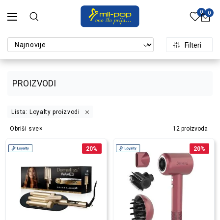
0
0
Filteri
PROIZVODI
Lista: Loyalty proizvodi
Obriši sve
12
proizvoda
20
%
20
%