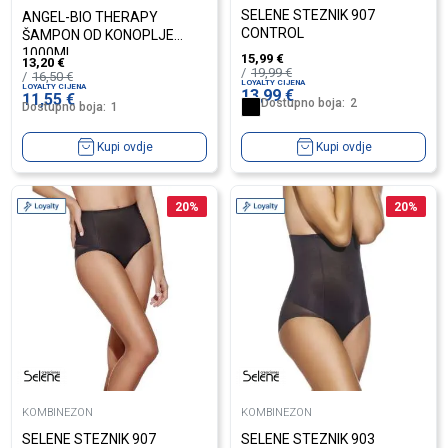
SELENE STEZNIK 907
ANGEL-BIO THERAPY
CONTROL
ŠAMPON OD KONOPLJE
1000ML
15,99
€
13,20
€
19,99
€
16,50
€
LOYALTY CIJENA
LOYALTY CIJENA
13,99
€
11,55
€
Dostupno boja:
2
Dostupno boja:
1
Kupi ovdje
Kupi ovdje
20
%
20
%
KOMBINEZON
KOMBINEZON
SELENE STEZNIK 907
SELENE STEZNIK 903