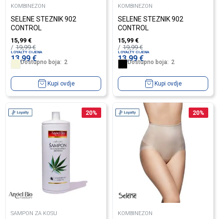
KOMBINEZON
KOMBINEZON
SELENE STEZNIK 902
SELENE STEZNIK 902
CONTROL
CONTROL
15,99
€
15,99
€
19,99
€
19,99
€
LOYALTY CIJENA
LOYALTY CIJENA
13,99
€
13,99
€
Dostupno boja:
2
Dostupno boja:
2
Kupi ovdje
Kupi ovdje
20
%
20
%
SAMPON ZA KOSU
KOMBINEZON