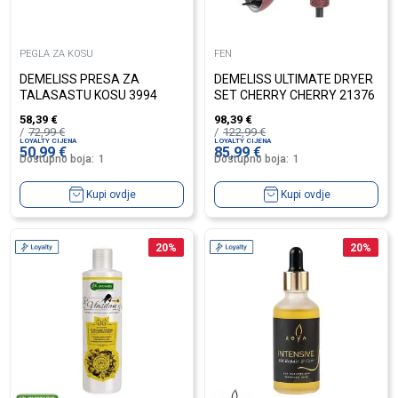
PEGLA ZA KOSU
FEN
DEMELISS PRESA ZA
DEMELISS ULTIMATE DRYER
TALASASTU KOSU 3994
SET CHERRY CHERRY 21376
58,39
€
98,39
€
72,99
€
122,99
€
LOYALTY CIJENA
LOYALTY CIJENA
50,99
€
85,99
€
Dostupno boja:
1
Dostupno boja:
1
Kupi ovdje
Kupi ovdje
20
%
20
%