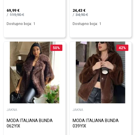
69,99
€
24,43
€
119,90
€
34,90
€
Dostupno boja:
1
Dostupno boja:
1
50
%
42
%
JAKNA
JAKNA
MODA ITALIANA BUNDA
MODA ITALIANA BUNDA
062YIX
039YIX