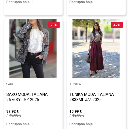
Dostupno boja:
1
Dostupno boja:
1
20
%
42
%
SAKO
TUNIKA
SAKO MODA ITALIANA
TUNIKA MODA ITALIANA
9676SYI J/Z 2025
2833ML J/Z 2025
39,92
€
10,99
€
49,90
€
18,90
€
Dostupno boja:
1
Dostupno boja:
1