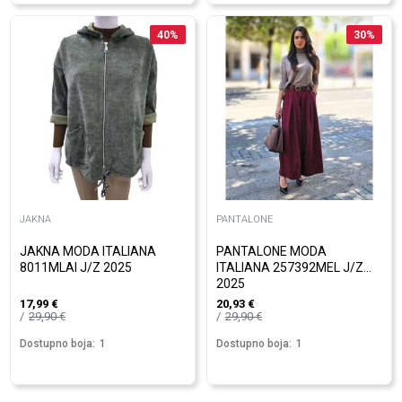
40
%
30
%
JAKNA
PANTALONE
JAKNA MODA ITALIANA
PANTALONE MODA
8011MLAI J/Z 2025
ITALIANA 257392MEL J/Z
2025
17,99
€
20,93
€
29,90
€
29,90
€
Dostupno boja:
1
Dostupno boja:
1