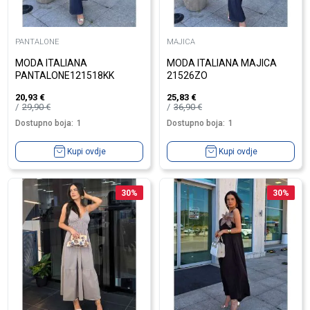
PANTALONE
MAJICA
MODA ITALIANA
MODA ITALIANA MAJICA
PANTALONE121518KK
21526ZO
20,93
€
25,83
€
29,90
€
36,90
€
Dostupno boja:
1
Dostupno boja:
1
Kupi ovdje
Kupi ovdje
30
%
30
%