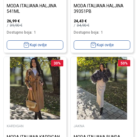
MODA ITALIANA HALJINA
MODA ITALIANA HALJINA
541ML
39351PB
26,99
€
24,43
€
39,90
€
34,90
€
Dostupno boja:
1
Dostupno boja:
1
Kupi ovdje
Kupi ovdje
30
%
50
%
KARDIGAN
JAKNA