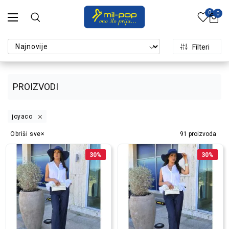
0
0
Filteri
PROIZVODI
joyaco
Obriši sve
91
proizvoda
30
%
30
%