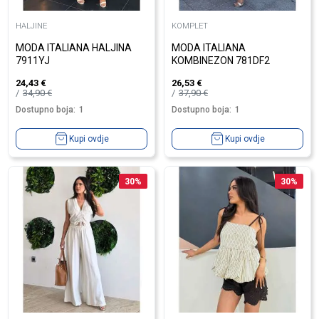
HALJINE
KOMPLET
MODA ITALIANA HALJINA
MODA ITALIANA
7911YJ
KOMBINEZON 781DF2
24,43
€
26,53
€
34,90
€
37,90
€
Dostupno boja:
1
Dostupno boja:
1
Kupi ovdje
Kupi ovdje
30
%
30
%