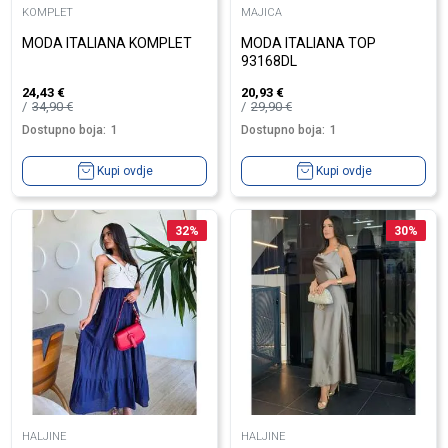
KOMPLET
MAJICA
MODA ITALIANA KOMPLET
MODA ITALIANA TOP
93168DL
24,43
€
20,93
€
34,90
€
29,90
€
Dostupno boja:
1
Dostupno boja:
1
Kupi ovdje
Kupi ovdje
32
%
30
%
HALJINE
HALJINE