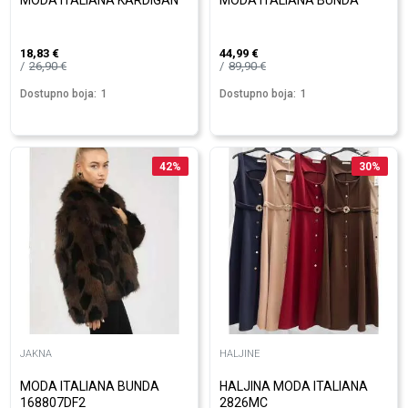
MODA ITALIANA KARDIGAN
MODA ITALIANA BUNDA
18,83
€
44,99
€
26,90
€
89,90
€
Dostupno boja:
1
Dostupno boja:
1
42
%
30
%
JAKNA
HALJINE
MODA ITALIANA BUNDA
HALJINA MODA ITALIANA
168807DF2
2826MC