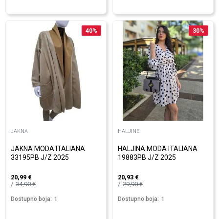
40
%
30
%
JAKNA
HALJINE
JAKNA MODA ITALIANA
HALJINA MODA ITALIANA
33195PB J/Z 2025
19883PB J/Z 2025
20,99
€
20,93
€
34,90
€
29,90
€
Dostupno boja:
1
Dostupno boja:
1