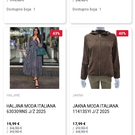
119,90
€
24,90
€
Dostupno boja:
1
Dostupno boja:
1
43
%
40
%
HALJINE
JAKNA
HALJINA MODA ITALIANA
JAKNA MODA ITALIANA
630309INS J/Z 2025
11413SYI J/Z 2025
19,99
€
17,99
€
34,90
€
29,90
€
39,90
€
34,90
€