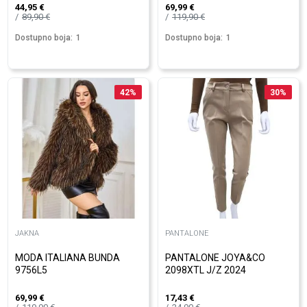
44,95
€
69,99
€
89,90
€
119,90
€
Dostupno boja:
1
Dostupno boja:
1
42
%
30
%
JAKNA
PANTALONE
MODA ITALIANA BUNDA
PANTALONE JOYA&CO
9756L5
2098XTL J/Z 2024
69,99
€
17,43
€