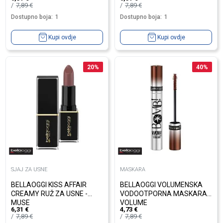
7,89
€
7,89
€
Dostupno boja:
1
Dostupno boja:
1
Kupi ovdje
Kupi ovdje
20
%
40
%
SJAJ ZA USNE
MASKARA
BELLAOGGI KISS AFFAIR
BELLAOGGI VOLUMENSKA
CREAMY RUŽ ZA USNE -
VODOOTPORNA MASKARA -
MUSE
VOLUME
6,31
€
4,73
€
7,89
€
7,89
€