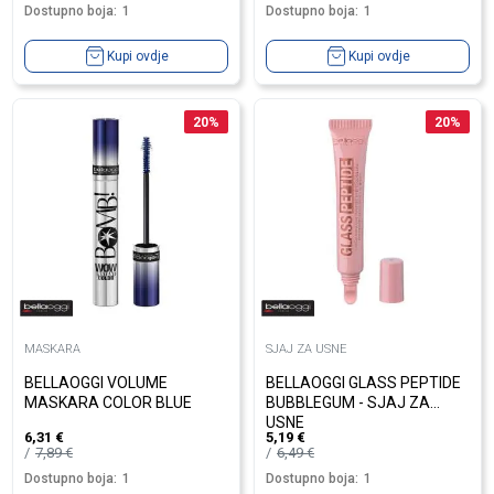
Dostupno boja:
1
Dostupno boja:
1
Kupi ovdje
Kupi ovdje
20
%
20
%
MASKARA
SJAJ ZA USNE
BELLAOGGI VOLUME
BELLAOGGI GLASS PEPTIDE
MASKARA COLOR BLUE
BUBBLEGUM - SJAJ ZA
USNE
6,31
€
5,19
€
7,89
€
6,49
€
Dostupno boja:
1
Dostupno boja:
1