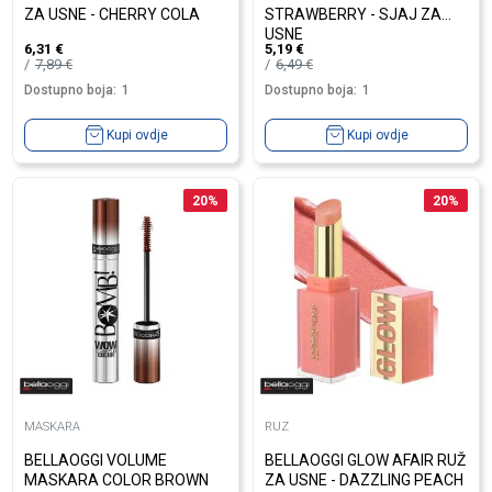
ZA USNE - CHERRY COLA
STRAWBERRY - SJAJ ZA
USNE
6,31
€
5,19
€
7,89
€
6,49
€
Dostupno boja:
1
Dostupno boja:
1
Kupi ovdje
Kupi ovdje
20
%
20
%
MASKARA
RUZ
BELLAOGGI VOLUME
BELLAOGGI GLOW AFAIR RUŽ
MASKARA COLOR BROWN
ZA USNE - DAZZLING PEACH