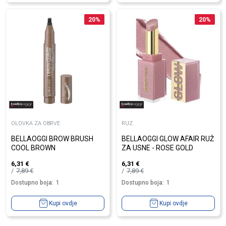
20
%
20
%
OLOVKA ZA OBRVE
RUZ
BELLAOGGI BROW BRUSH
BELLAOGGI GLOW AFAIR RUŽ
COOL BROWN
ZA USNE - ROSE GOLD
6,31
€
6,31
€
7,89
€
7,89
€
Dostupno boja:
1
Dostupno boja:
1
Kupi ovdje
Kupi ovdje