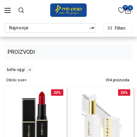
0
0
Filteri
PROIZVODI
bella-oggi
Obriši sve
394
proizvoda
20
%
20
%