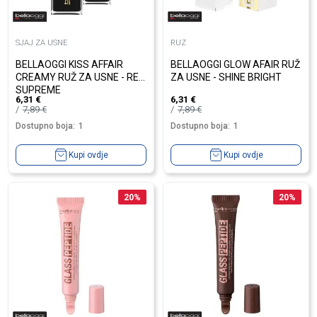
SJAJ ZA USNE
RUZ
BELLAOGGI KISS AFFAIR
BELLAOGGI GLOW AFAIR RUŽ
CREAMY RUŽ ZA USNE - RED
ZA USNE - SHINE BRIGHT
SUPREME
6,31
€
6,31
€
7,89
€
7,89
€
Dostupno boja:
1
Dostupno boja:
1
Kupi ovdje
Kupi ovdje
20
%
20
%