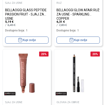
SJAJ ZA USNE
RUZ
BELLAOGGI GLASS PEPTIDE
BELLAOGGI GLOW AFAIR RUŽ
PASSION FRUIT - SJAJ ZA
ZA USNE - SPARKLING
USNE
COPPER
5,19
€
6,31
€
6,49
€
7,89
€
Dostupno boja:
1
Dostupno boja:
1
Kupi ovdje
Kupi ovdje
20
%
20
%
SJAJ ZA USNE
OLOVKA ZA OBRVE