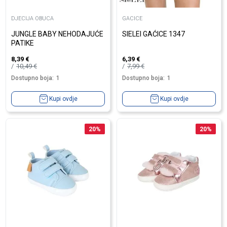
DJECIJA OBUCA
GACICE
JUNGLE BABY NEHODAJUĆE
SIELEI GAĆICE 1347
PATIKE
8,39
€
6,39
€
10,49
€
7,99
€
Dostupno boja:
1
Dostupno boja:
1
Kupi ovdje
Kupi ovdje
20
%
20
%