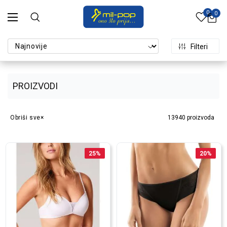
0
0
Filteri
PROIZVODI
Obriši sve
13940
proizvoda
25
%
20
%