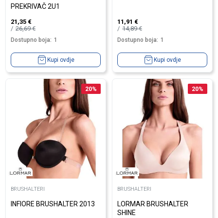
PREKRIVAČ 2U1
21,35
€
11,91
€
26,69
€
14,89
€
Dostupno boja:
1
Dostupno boja:
1
Kupi ovdje
Kupi ovdje
20
%
20
%
BRUSHALTERI
BRUSHALTERI
INFIORE BRUSHALTER 2013
LORMAR BRUSHALTER
SHINE