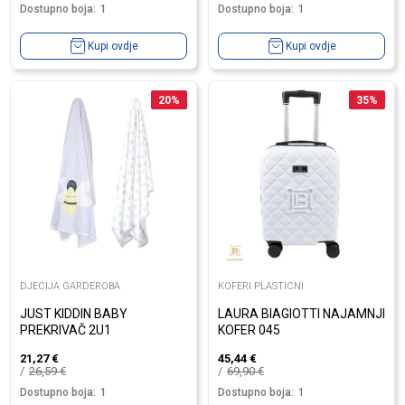
Dostupno boja:
1
Dostupno boja:
1
Kupi ovdje
Kupi ovdje
20
%
35
%
DJECIJA GARDEROBA
KOFERI PLASTICNI
JUST KIDDIN BABY
LAURA BIAGIOTTI NAJAMNJI
PREKRIVAČ 2U1
KOFER 045
21,27
€
45,44
€
26,59
€
69,90
€
Dostupno boja:
1
Dostupno boja:
1