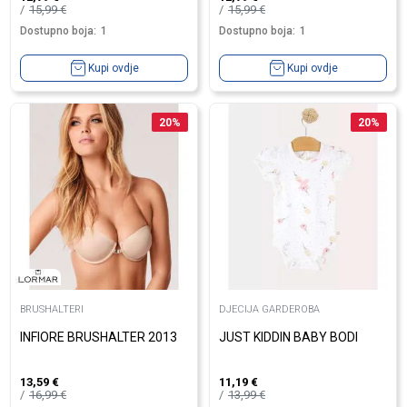
15,99
€
15,99
€
Dostupno boja:
1
Dostupno boja:
1
Kupi ovdje
Kupi ovdje
20
%
20
%
BRUSHALTERI
DJECIJA GARDEROBA
INFIORE BRUSHALTER 2013
JUST KIDDIN BABY BODI
13,59
€
11,19
€
16,99
€
13,99
€