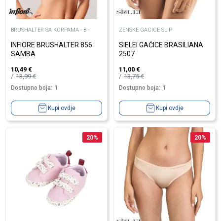
BRUSHALTER SA KORPAMA - B -
ZENSKE GACICE SLIP
INFIORE BRUSHALTER 856
SIELEI GAĆICE BRASILIANA
SAMBA
2507
10,49
€
11,00
€
13,99
€
13,75
€
Dostupno boja:
1
Dostupno boja:
1
Kupi ovdje
Kupi ovdje
20
%
20
%