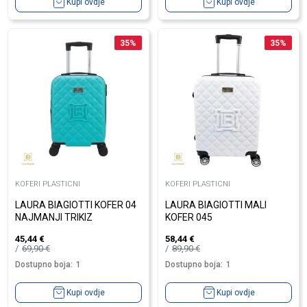
Kupi ovdje
Kupi ovdje
35
%
35
%
KOFERI PLASTICNI
KOFERI PLASTICNI
LAURA BIAGIOTTI KOFER 04
LAURA BIAGIOTTI MALI
NAJMANJI TRIKIZ
KOFER 045
45,44
€
58,44
€
69,90
€
89,90
€
Dostupno boja:
1
Dostupno boja:
1
Kupi ovdje
Kupi ovdje