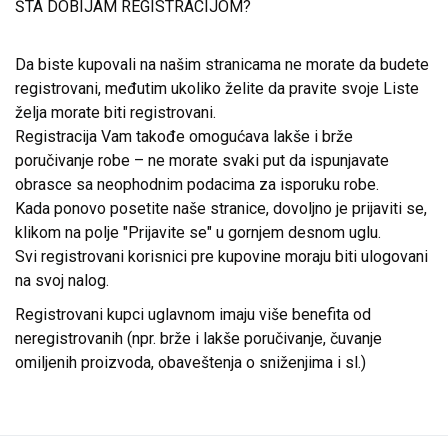
ŠTA DOBIJAM REGISTRACIJOM?
Da biste kupovali na našim stranicama ne morate da budete
registrovani, međutim ukoliko želite da pravite svoje Liste
želja morate biti registrovani.
Registracija Vam takođe omogućava lakše i brže
poručivanje robe – ne morate svaki put da ispunjavate
obrasce sa neophodnim podacima za isporuku robe.
Kada ponovo posetite naše stranice, dovoljno je prijaviti se,
klikom na polje "Prijavite se" u gornjem desnom uglu.
Svi registrovani korisnici pre kupovine moraju biti ulogovani
na svoj nalog.
Registrovani kupci uglavnom imaju više benefita od
neregistrovanih (npr. brže i lakše poručivanje, čuvanje
omiljenih proizvoda, obaveštenja o sniženjima i sl.)