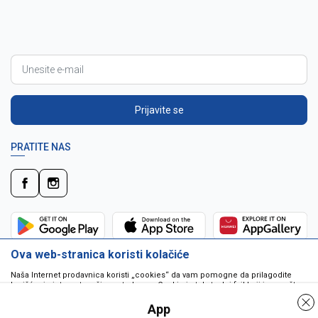
Prijavite se
PRATITE NAS
Ova web-stranica koristi kolačiće
Naša Internet prodavnica koristi „cookies“ da vam pomogne da prilagodite
korišćenje interneta vašim potrebama. Cookie je tekstualni fajl koji je smešten
na vašem hard disku od strane web servera. Cookie-ji ne mogu biti korišćeni
da pokrenu program ili da isporuče virus vašem računaru. Cookie-i su
App
jedinstveno dodeljeni vama, i jedino mogu biti pročitani od strane web servera