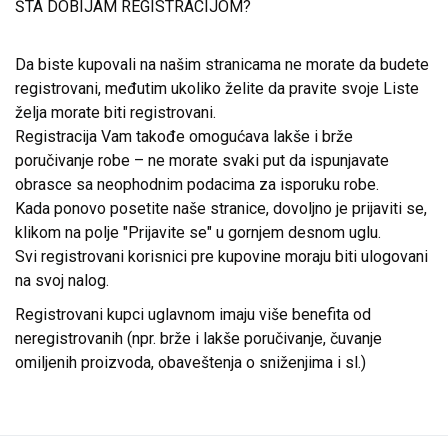
ŠTA DOBIJAM REGISTRACIJOM?
Da biste kupovali na našim stranicama ne morate da budete
registrovani, međutim ukoliko želite da pravite svoje Liste
želja morate biti registrovani.
Registracija Vam takođe omogućava lakše i brže
poručivanje robe – ne morate svaki put da ispunjavate
obrasce sa neophodnim podacima za isporuku robe.
Kada ponovo posetite naše stranice, dovoljno je prijaviti se,
klikom na polje "Prijavite se" u gornjem desnom uglu.
Svi registrovani korisnici pre kupovine moraju biti ulogovani
na svoj nalog.
Registrovani kupci uglavnom imaju više benefita od
neregistrovanih (npr. brže i lakše poručivanje, čuvanje
omiljenih proizvoda, obaveštenja o sniženjima i sl.)