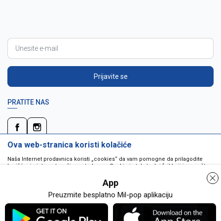
Prijavite se
PRATITE NAS
Ova web-stranica koristi kolačiće
Naša Internet prodavnica koristi „cookies“ da vam pomogne da prilagodite
korišćenje interneta vašim potrebama. Cookie je tekstualni fajl koji je smešten
na vašem hard disku od strane web servera. Cookie-ji ne mogu biti korišćeni
da pokrenu program ili da isporuče virus vašem računaru. Cookie-i su
App
jedinstveno dodeljeni vama, i jedino mogu biti pročitani od strane web servera
u domenu koji vam ih je poslao.
Preuzmite besplatno Mil-pop aplikaciju
Detaljnije