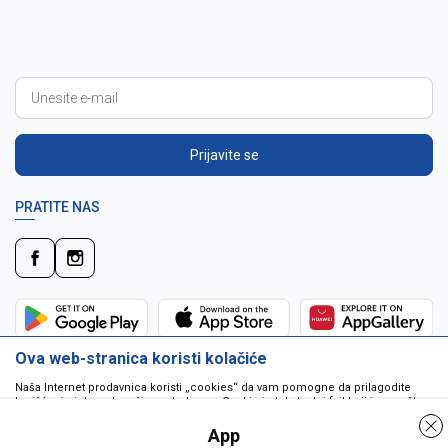
Prijavite se
PRATITE NAS
Ova web-stranica koristi kolačiće
Naša Internet prodavnica koristi „cookies“ da vam pomogne da prilagodite
korišćenje interneta vašim potrebama. Cookie je tekstualni fajl koji je smešten
na vašem hard disku od strane web servera. Cookie-ji ne mogu biti korišćeni
da pokrenu program ili da isporuče virus vašem računaru. Cookie-i su
App
jedinstveno dodeljeni vama, i jedino mogu biti pročitani od strane web servera