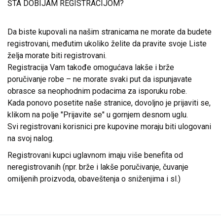
ŠTA DOBIJAM REGISTRACIJOM?
Da biste kupovali na našim stranicama ne morate da budete
registrovani, međutim ukoliko želite da pravite svoje Liste
želja morate biti registrovani.
Registracija Vam takođe omogućava lakše i brže
poručivanje robe – ne morate svaki put da ispunjavate
obrasce sa neophodnim podacima za isporuku robe.
Kada ponovo posetite naše stranice, dovoljno je prijaviti se,
klikom na polje "Prijavite se" u gornjem desnom uglu.
Svi registrovani korisnici pre kupovine moraju biti ulogovani
na svoj nalog.
Registrovani kupci uglavnom imaju više benefita od
neregistrovanih (npr. brže i lakše poručivanje, čuvanje
omiljenih proizvoda, obaveštenja o sniženjima i sl.)