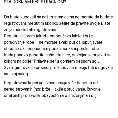
ŠTA DOBIJAM REGISTRACIJOM?
Da biste kupovali na našim stranicama ne morate da budete
registrovani, međutim ukoliko želite da pravite svoje Liste
želja morate biti registrovani.
Registracija Vam takođe omogućava lakše i brže
poručivanje robe – ne morate svaki put da ispunjavate
obrasce sa neophodnim podacima za isporuku robe.
Kada ponovo posetite naše stranice, dovoljno je prijaviti se,
klikom na polje "Prijavite se" u gornjem desnom uglu.
Svi registrovani korisnici pre kupovine moraju biti ulogovani
na svoj nalog.
Registrovani kupci uglavnom imaju više benefita od
neregistrovanih (npr. brže i lakše poručivanje, čuvanje
omiljenih proizvoda, obaveštenja o sniženjima i sl.)