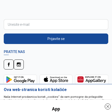
Prijavite se
PRATITE NAS
Ova web-stranica koristi kolačiće
Naša Internet prodavnica koristi „cookies“ da vam pomogne da prilagodite
korišćenje interneta vašim potrebama. Cookie je tekstualni fajl koji je smešten
na vašem hard disku od strane web servera. Cookie-ji ne mogu biti korišćeni
da pokrenu program ili da isporuče virus vašem računaru. Cookie-i su
App
jedinstveno dodeljeni vama, i jedino mogu biti pročitani od strane web servera