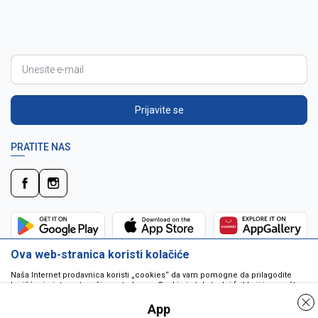
Prijavite se
PRATITE NAS
Ova web-stranica koristi kolačiće
Naša Internet prodavnica koristi „cookies“ da vam pomogne da prilagodite
korišćenje interneta vašim potrebama. Cookie je tekstualni fajl koji je smešten
na vašem hard disku od strane web servera. Cookie-ji ne mogu biti korišćeni
da pokrenu program ili da isporuče virus vašem računaru. Cookie-i su
App
jedinstveno dodeljeni vama, i jedino mogu biti pročitani od strane web servera