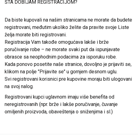
ŠTA DOBIJAM REGISTRACIJOM?
Da biste kupovali na našim stranicama ne morate da budete
registrovani, međutim ukoliko želite da pravite svoje Liste
želja morate biti registrovani.
Registracija Vam takođe omogućava lakše i brže
poručivanje robe – ne morate svaki put da ispunjavate
obrasce sa neophodnim podacima za isporuku robe.
Kada ponovo posetite naše stranice, dovoljno je prijaviti se,
klikom na polje "Prijavite se" u gornjem desnom uglu.
Svi registrovani korisnici pre kupovine moraju biti ulogovani
na svoj nalog.
Registrovani kupci uglavnom imaju više benefita od
neregistrovanih (npr. brže i lakše poručivanje, čuvanje
omiljenih proizvoda, obaveštenja o sniženjima i sl.)