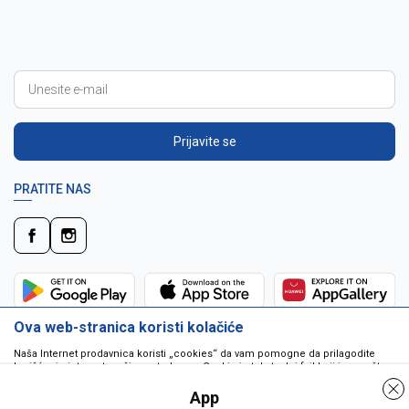
Prijavite se
PRATITE NAS
Ova web-stranica koristi kolačiće
Naša Internet prodavnica koristi „cookies“ da vam pomogne da prilagodite
korišćenje interneta vašim potrebama. Cookie je tekstualni fajl koji je smešten
na vašem hard disku od strane web servera. Cookie-ji ne mogu biti korišćeni
da pokrenu program ili da isporuče virus vašem računaru. Cookie-i su
App
jedinstveno dodeljeni vama, i jedino mogu biti pročitani od strane web servera