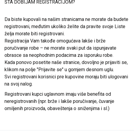
ŠTA DOBIJAM REGISTRACIJOM?
Da biste kupovali na našim stranicama ne morate da budete
registrovani, međutim ukoliko želite da pravite svoje Liste
želja morate biti registrovani.
Registracija Vam takođe omogućava lakše i brže
poručivanje robe – ne morate svaki put da ispunjavate
obrasce sa neophodnim podacima za isporuku robe.
Kada ponovo posetite naše stranice, dovoljno je prijaviti se,
klikom na polje "Prijavite se" u gornjem desnom uglu.
Svi registrovani korisnici pre kupovine moraju biti ulogovani
na svoj nalog.
Registrovani kupci uglavnom imaju više benefita od
neregistrovanih (npr. brže i lakše poručivanje, čuvanje
omiljenih proizvoda, obaveštenja o sniženjima i sl.)