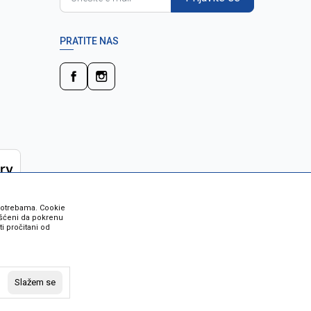
PRATITE NAS
 potrebama. Cookie
rišćeni da pokrenu
i pročitani od
 su sve informacije kompletne i bez
vost robe možete provjeriti besplatnim
Slažem se