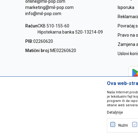
online@mil-pop.com
marketing@mil-pop.com
Isporuka
info@mil-pop.com
Reklamaci
Račun
CKB 510-155-60
Povraćaj 
Hipotekarna banka 520-13214-09
Pravo na 
PIB:
02260620
Zamjena ar
Matični broj:
ME02260620
Uslovi kor
Ova web-stran
Naša Internet prod
je tekstualni fajl 
program ili da ispo
strane web servera
Detaljnije
Nastojimo da budemo što precizniji
grešaka. Svi artikli na sajtu su dio 
Nužni