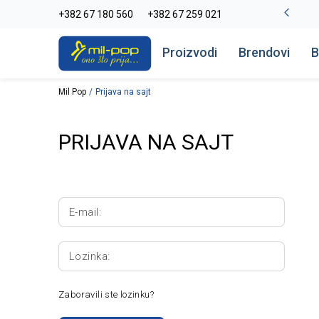
-20% na kompletan asortiman
+382 67 180 560
+382 67 259 021
Pogledaj više
Proizvodi
Brendovi
B
Mil Pop
Prijava na sajt
PRIJAVA NA SAJT
E-mail:
Lozinka:
Zaboravili ste lozinku?