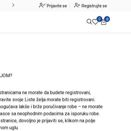
Alma Ras do -50%
Prijavite se
Registrujte se
Pogledaj više
0
0
IJOM?
stranicama ne morate da budete registrovani,
avite svoje Liste želja morate biti registrovani.
ogućava lakše i brže poručivanje robe – ne morate
brasce sa neophodnim podacima za isporuku robe.
ranice, dovoljno je prijaviti se, klikom na polje
snom uglu.