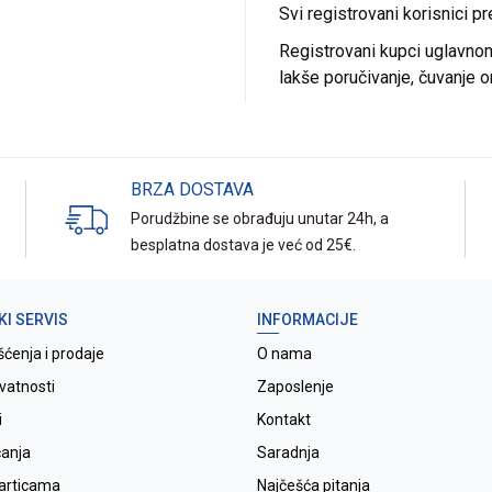
Svi registrovani korisnici p
Registrovani kupci uglavnom 
lakše poručivanje, čuvanje o
BRZA DOSTAVA
Porudžbine se obrađuju unutar 24h, a
besplatna dostava je već od 25€.
KI SERVIS
INFORMACIJE
šćenja i prodaje
O nama
ivatnosti
Zaposlenje
i
Kontakt
ćanja
Saradnja
karticama
Najčešća pitanja