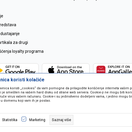
je
sredstava
odustajanje
tikala za drugi
išćenja loyalty programa
ica koristi kolačiće
avnica koristi „cookies“ da vam pomogne da prilagodite korišćenje interneta vašim
koji je smešten na vašem hard disku od strane web servera. Cookie-ji ne mogu biti ko
ruče virus vašem računaru. Cookie-i su jedinstveno dodeljeni vama, i jedino mogu bit
 u domenu koji vam ih je poslao.
 u opisu proizvoda, prikazu slika i samih cijena ali ne možemo garantovati da
naše ponude i ne podrazumjeva se da su dostupni u svakom trenutku. Raspoloži
Saznaj više
Statistika
Marketing
pozivom na broj 067259021.
©2026
www.mil-pop.com
, Izrada
NB SOFT
. Sva prava zadržana.