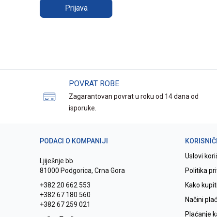
Prijava
POVRAT ROBE
Zagarantovan povrat u roku od 14 dana od
isporuke.
PODACI O KOMPANIJI
KORISNIČ
Uslovi kori
Ljiješnje bb
81000 Podgorica, Crna Gora
Politika pr
+382 20 662 553
Kako kupit
+382 67 180 560
Načini pla
+382 67 259 021
Plaćanje 