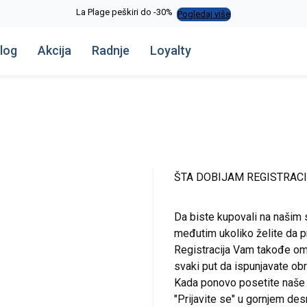
La Plage peškiri do -30%
Pogledaj više
log
Akcija
Radnje
Loyalty
ŠTA DOBIJAM REGISTRAC
Da biste kupovali na našim 
međutim ukoliko želite da pr
Registracija Vam takođe om
svaki put da ispunjavate o
Kada ponovo posetite naše st
"Prijavite se" u gornjem de