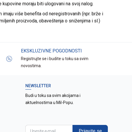
re kupovine moraju biti ulogovani na svoj nalog.
imaju više benefita od neregistrovanih (npr. brže i
miljenih proizvoda, obaveštenja o sniženjima i sl.)
EKSKLUZIVNE POGODNOSTI
Registrujte se i budite u toku sa svim
novostima.
NEWSLETTER
Budi u toku sa svim akcijama i
aktuelnostima u Mil-Popu.
Prijavite se