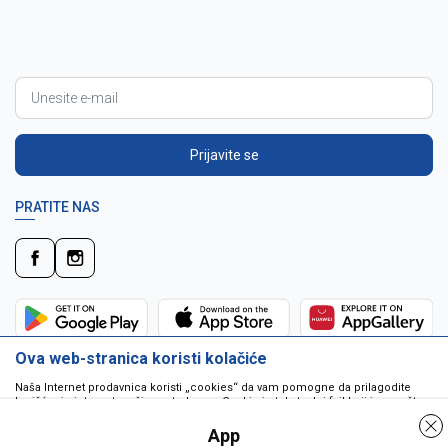
Prijavite se
PRATITE NAS
Ova web-stranica koristi kolačiće
Naša Internet prodavnica koristi „cookies“ da vam pomogne da prilagodite
korišćenje interneta vašim potrebama. Cookie je tekstualni fajl koji je smešten
na vašem hard disku od strane web servera. Cookie-ji ne mogu biti korišćeni
da pokrenu program ili da isporuče virus vašem računaru. Cookie-i su
App
jedinstveno dodeljeni vama, i jedino mogu biti pročitani od strane web servera