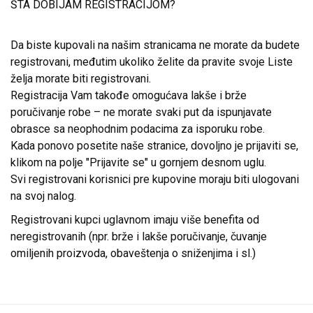
ŠTA DOBIJAM REGISTRACIJOM?
Da biste kupovali na našim stranicama ne morate da budete
registrovani, međutim ukoliko želite da pravite svoje Liste
želja morate biti registrovani.
Registracija Vam takođe omogućava lakše i brže
poručivanje robe – ne morate svaki put da ispunjavate
obrasce sa neophodnim podacima za isporuku robe.
Kada ponovo posetite naše stranice, dovoljno je prijaviti se,
klikom na polje "Prijavite se" u gornjem desnom uglu.
Svi registrovani korisnici pre kupovine moraju biti ulogovani
na svoj nalog.
Registrovani kupci uglavnom imaju više benefita od
neregistrovanih (npr. brže i lakše poručivanje, čuvanje
omiljenih proizvoda, obaveštenja o sniženjima i sl.)