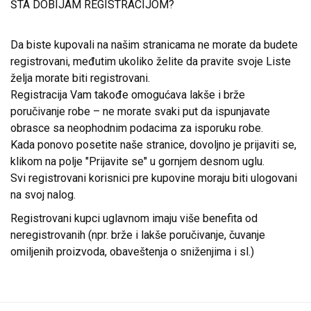
ŠTA DOBIJAM REGISTRACIJOM?
Da biste kupovali na našim stranicama ne morate da budete
registrovani, međutim ukoliko želite da pravite svoje Liste
želja morate biti registrovani.
Registracija Vam takođe omogućava lakše i brže
poručivanje robe – ne morate svaki put da ispunjavate
obrasce sa neophodnim podacima za isporuku robe.
Kada ponovo posetite naše stranice, dovoljno je prijaviti se,
klikom na polje "Prijavite se" u gornjem desnom uglu.
Svi registrovani korisnici pre kupovine moraju biti ulogovani
na svoj nalog.
Registrovani kupci uglavnom imaju više benefita od
neregistrovanih (npr. brže i lakše poručivanje, čuvanje
omiljenih proizvoda, obaveštenja o sniženjima i sl.)