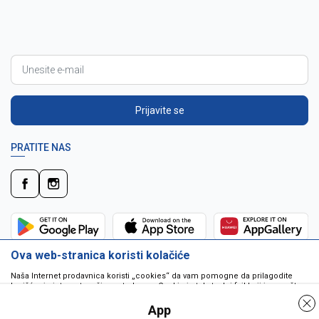
Prijavite se
PRATITE NAS
Ova web-stranica koristi kolačiće
Naša Internet prodavnica koristi „cookies“ da vam pomogne da prilagodite
korišćenje interneta vašim potrebama. Cookie je tekstualni fajl koji je smešten
na vašem hard disku od strane web servera. Cookie-ji ne mogu biti korišćeni
da pokrenu program ili da isporuče virus vašem računaru. Cookie-i su
App
jedinstveno dodeljeni vama, i jedino mogu biti pročitani od strane web servera