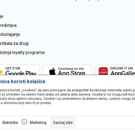
je
sredstava
odustajanje
tikala za drugi
išćenja loyalty programa
ica koristi kolačiće
avnica koristi „cookies“ da vam pomogne da prilagodite korišćenje interneta vašim
koji je smešten na vašem hard disku od strane web servera. Cookie-ji ne mogu biti ko
ruče virus vašem računaru. Cookie-i su jedinstveno dodeljeni vama, i jedino mogu bit
 u domenu koji vam ih je poslao.
 u opisu proizvoda, prikazu slika i samih cijena ali ne možemo garantovati da
naše ponude i ne podrazumjeva se da su dostupni u svakom trenutku. Raspoloži
Saznaj više
Statistika
Marketing
pozivom na broj 067259021.
©2026
www.mil-pop.com
, Izrada
NB SOFT
. Sva prava zadržana.