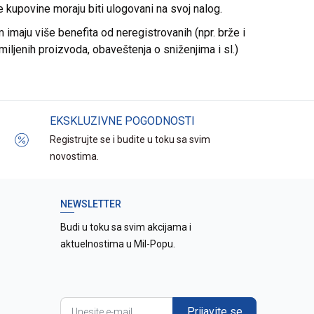
re kupovine moraju biti ulogovani na svoj nalog.
imaju više benefita od neregistrovanih (npr. brže i
miljenih proizvoda, obaveštenja o sniženjima i sl.)
EKSKLUZIVNE POGODNOSTI
Registrujte se i budite u toku sa svim
novostima.
NEWSLETTER
Budi u toku sa svim akcijama i
aktuelnostima u Mil-Popu.
Prijavite se