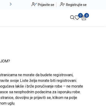
Alma Ras do -50%
Prijavite se
Registrujte se
Pogledaj više
0
0
IJOM?
stranicama ne morate da budete registrovani,
avite svoje Liste želja morate biti registrovani.
ogućava lakše i brže poručivanje robe – ne morate
brasce sa neophodnim podacima za isporuku robe.
ranice, dovoljno je prijaviti se, klikom na polje
snom uglu.