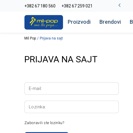
-20% na kompletan asortiman
+382 67 180 560
+382 67 259 021
Pogledaj više
Proizvodi
Brendovi
B
Mil Pop
Prijava na sajt
PRIJAVA NA SAJT
E-mail:
Lozinka:
Zaboravili ste lozinku?