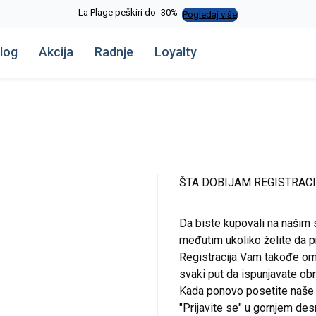
La Plage peškiri do -30%
Pogledaj više
log
Akcija
Radnje
Loyalty
ŠTA DOBIJAM REGISTRAC
Da biste kupovali na našim 
međutim ukoliko želite da pr
Registracija Vam takođe om
svaki put da ispunjavate o
Kada ponovo posetite naše st
"Prijavite se" u gornjem de