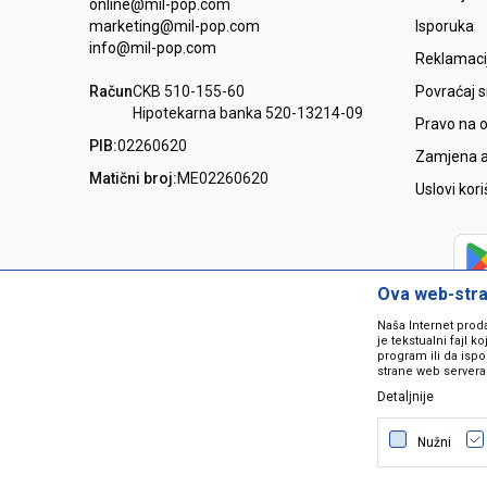
online@mil-pop.com
marketing@mil-pop.com
Isporuka
info@mil-pop.com
Reklamaci
Račun
CKB 510-155-60
Povraćaj 
Hipotekarna banka 520-13214-09
Pravo na 
PIB:
02260620
Zamjena ar
Matični broj:
ME02260620
Uslovi kor
Ova web-stran
Naša Internet prod
je tekstualni fajl 
program ili da ispo
strane web servera
Detaljnije
Nastojimo da budemo što precizniji
grešaka. Svi artikli na sajtu su dio 
Nužni