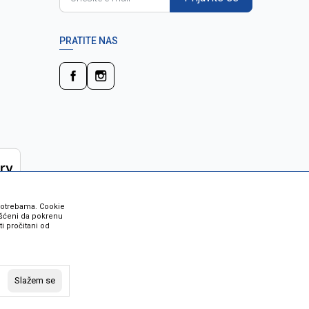
PRATITE NAS
 potrebama. Cookie
rišćeni da pokrenu
i pročitani od
 su sve informacije kompletne i bez
vost robe možete provjeriti besplatnim
Slažem se