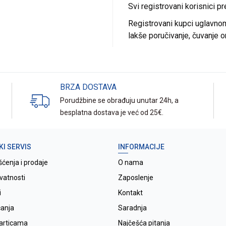
Svi registrovani korisnici p
Registrovani kupci uglavnom 
lakše poručivanje, čuvanje o
BRZA DOSTAVA
Porudžbine se obrađuju unutar 24h, a
besplatna dostava je već od 25€.
KI SERVIS
INFORMACIJE
šćenja i prodaje
O nama
ivatnosti
Zaposlenje
i
Kontakt
ćanja
Saradnja
karticama
Najčešća pitanja