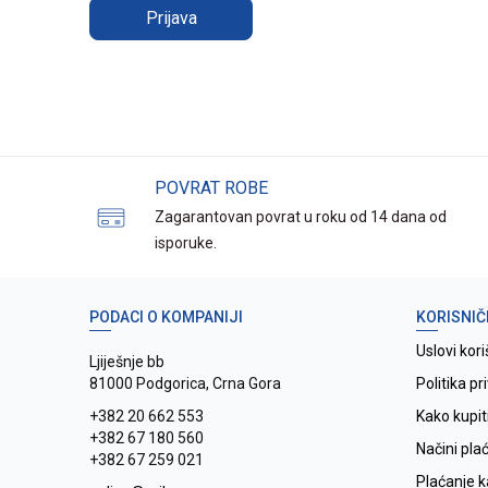
Prijava
POVRAT ROBE
Zagarantovan povrat u roku od 14 dana od
isporuke.
PODACI O KOMPANIJI
KORISNIČ
Uslovi kori
Ljiješnje bb
81000 Podgorica, Crna Gora
Politika pr
+382 20 662 553
Kako kupit
+382 67 180 560
Načini pla
+382 67 259 021
Plaćanje 