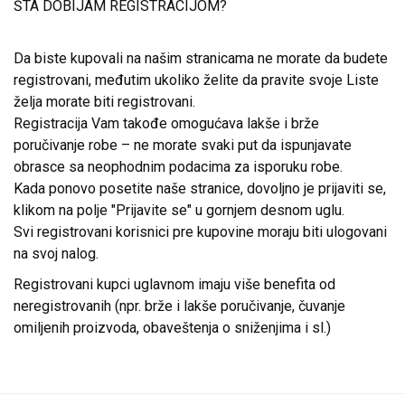
ŠTA DOBIJAM REGISTRACIJOM?
Da biste kupovali na našim stranicama ne morate da budete
registrovani, međutim ukoliko želite da pravite svoje Liste
želja morate biti registrovani.
Registracija Vam takođe omogućava lakše i brže
poručivanje robe – ne morate svaki put da ispunjavate
obrasce sa neophodnim podacima za isporuku robe.
Kada ponovo posetite naše stranice, dovoljno je prijaviti se,
klikom na polje "Prijavite se" u gornjem desnom uglu.
Svi registrovani korisnici pre kupovine moraju biti ulogovani
na svoj nalog.
Registrovani kupci uglavnom imaju više benefita od
neregistrovanih (npr. brže i lakše poručivanje, čuvanje
omiljenih proizvoda, obaveštenja o sniženjima i sl.)