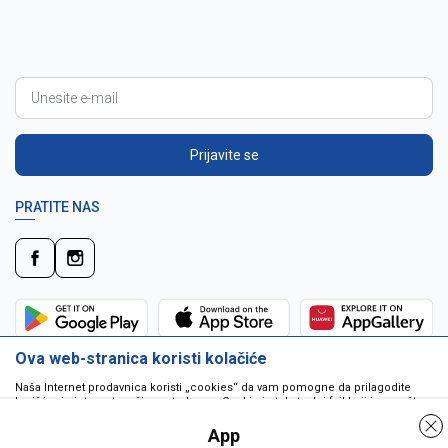
Prijavite se
PRATITE NAS
Ova web-stranica koristi kolačiće
Naša Internet prodavnica koristi „cookies“ da vam pomogne da prilagodite
korišćenje interneta vašim potrebama. Cookie je tekstualni fajl koji je smešten
na vašem hard disku od strane web servera. Cookie-ji ne mogu biti korišćeni
da pokrenu program ili da isporuče virus vašem računaru. Cookie-i su
App
jedinstveno dodeljeni vama, i jedino mogu biti pročitani od strane web servera