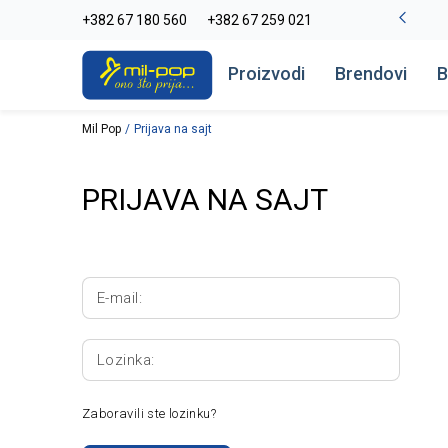
La Plage peškiri do -30%
+382 67 180 560
+382 67 259 021
Pogledaj više
Proizvodi
Brendovi
B
Mil Pop
Prijava na sajt
PRIJAVA NA SAJT
E-mail:
Lozinka:
Zaboravili ste lozinku?