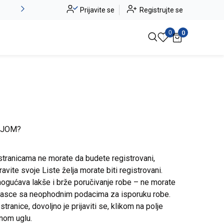
Novo u ponudi - Jadea
Prijavite se
Registrujte se
Pogledaj više
0
0
IJOM?
stranicama ne morate da budete registrovani,
avite svoje Liste želja morate biti registrovani.
ogućava lakše i brže poručivanje robe – ne morate
brasce sa neophodnim podacima za isporuku robe.
ranice, dovoljno je prijaviti se, klikom na polje
snom uglu.