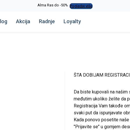
Alma Ras do -50%
Pogledaj više
log
Akcija
Radnje
Loyalty
ŠTA DOBIJAM REGISTRAC
Da biste kupovali na našim 
međutim ukoliko želite da pr
Registracija Vam takođe om
svaki put da ispunjavate o
Kada ponovo posetite naše st
"Prijavite se" u gornjem de