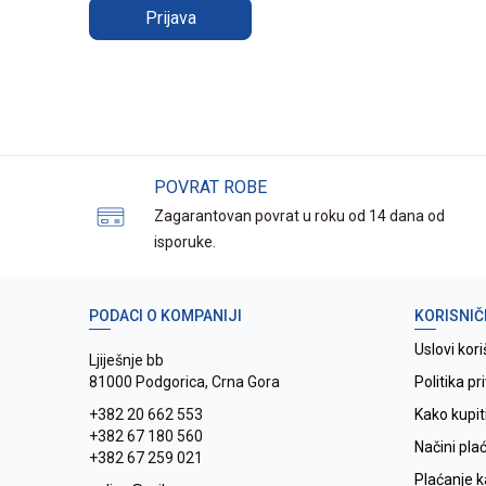
Prijava
POVRAT ROBE
Zagarantovan povrat u roku od 14 dana od
isporuke.
PODACI O KOMPANIJI
KORISNIČ
Uslovi kori
Ljiješnje bb
81000 Podgorica, Crna Gora
Politika pr
+382 20 662 553
Kako kupit
+382 67 180 560
Načini pla
+382 67 259 021
Plaćanje 