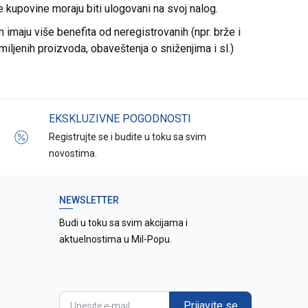
re kupovine moraju biti ulogovani na svoj nalog.
imaju više benefita od neregistrovanih (npr. brže i
miljenih proizvoda, obaveštenja o sniženjima i sl.)
EKSKLUZIVNE POGODNOSTI
Registrujte se i budite u toku sa svim
novostima.
NEWSLETTER
Budi u toku sa svim akcijama i
aktuelnostima u Mil-Popu.
Prijavite se