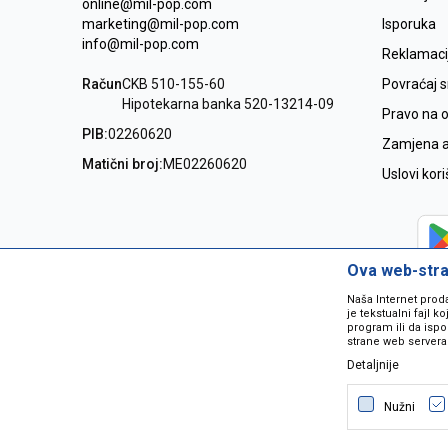
online@mil-pop.com
marketing@mil-pop.com
Isporuka
info@mil-pop.com
Reklamaci
Račun
CKB 510-155-60
Povraćaj 
Hipotekarna banka 520-13214-09
Pravo na 
PIB:
02260620
Zamjena ar
Matični broj:
ME02260620
Uslovi kor
Ova web-stran
Naša Internet prod
je tekstualni fajl 
program ili da ispo
strane web servera
Detaljnije
Nastojimo da budemo što precizniji
grešaka. Svi artikli na sajtu su dio 
Nužni