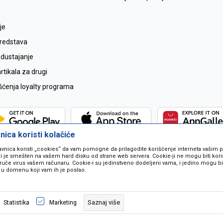
je
sredstava
odustajanje
tikala za drugi
išćenja loyalty programa
ica koristi kolačiće
avnica koristi „cookies“ da vam pomogne da prilagodite korišćenje interneta vašim
koji je smešten na vašem hard disku od strane web servera. Cookie-ji ne mogu biti ko
ruče virus vašem računaru. Cookie-i su jedinstveno dodeljeni vama, i jedino mogu bit
 u domenu koji vam ih je poslao.
 u opisu proizvoda, prikazu slika i samih cijena ali ne možemo garantovati da
naše ponude i ne podrazumjeva se da su dostupni u svakom trenutku. Raspoloži
Saznaj više
Statistika
Marketing
pozivom na broj 067259021.
©2026
www.mil-pop.com
, Izrada
NB SOFT
. Sva prava zadržana.