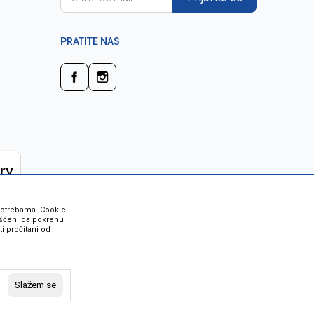
PRATITE NAS
 potrebama. Cookie
rišćeni da pokrenu
i pročitani od
 su sve informacije kompletne i bez
vost robe možete provjeriti besplatnim
Slažem se