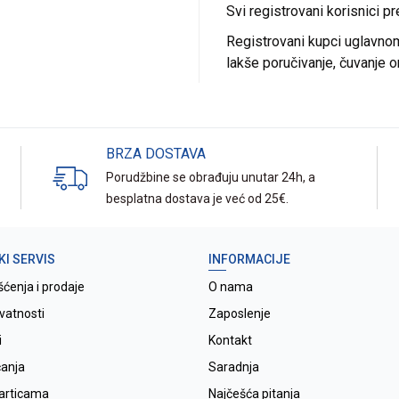
Svi registrovani korisnici p
Registrovani kupci uglavnom 
lakše poručivanje, čuvanje o
BRZA DOSTAVA
Porudžbine se obrađuju unutar 24h, a
besplatna dostava je već od 25€.
KI SERVIS
INFORMACIJE
šćenja i prodaje
O nama
ivatnosti
Zaposlenje
i
Kontakt
ćanja
Saradnja
karticama
Najčešća pitanja