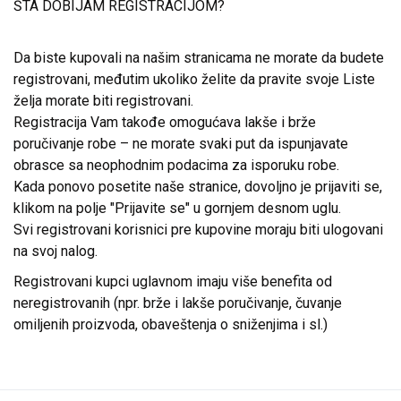
ŠTA DOBIJAM REGISTRACIJOM?
Da biste kupovali na našim stranicama ne morate da budete
registrovani, međutim ukoliko želite da pravite svoje Liste
želja morate biti registrovani.
Registracija Vam takođe omogućava lakše i brže
poručivanje robe – ne morate svaki put da ispunjavate
obrasce sa neophodnim podacima za isporuku robe.
Kada ponovo posetite naše stranice, dovoljno je prijaviti se,
klikom na polje "Prijavite se" u gornjem desnom uglu.
Svi registrovani korisnici pre kupovine moraju biti ulogovani
na svoj nalog.
Registrovani kupci uglavnom imaju više benefita od
neregistrovanih (npr. brže i lakše poručivanje, čuvanje
omiljenih proizvoda, obaveštenja o sniženjima i sl.)