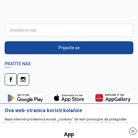
Prijavite se
PRATITE NAS
Ova web-stranica koristi kolačiće
Naša Internet prodavnica koristi „cookies“ da vam pomogne da prilagodite
korišćenje interneta vašim potrebama. Cookie je tekstualni fajl koji je smešten
na vašem hard disku od strane web servera. Cookie-ji ne mogu biti korišćeni
da pokrenu program ili da isporuče virus vašem računaru. Cookie-i su
App
jedinstveno dodeljeni vama, i jedino mogu biti pročitani od strane web servera