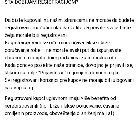
ŠTA DOBIJAM REGISTRACIJOM?
Da biste kupovali na našim stranicama ne morate da budete
registrovani, međutim ukoliko želite da pravite svoje Liste
želja morate biti registrovani.
Registracija Vam takođe omogućava lakše i brže
poručivanje robe – ne morate svaki put da ispunjavate
obrasce sa neophodnim podacima za isporuku robe.
Kada ponovo posetite naše stranice, dovoljno je prijaviti se,
klikom na polje "Prijavite se" u gornjem desnom uglu.
Svi registrovani korisnici pre kupovine moraju biti ulogovani
na svoj nalog.
Registrovani kupci uglavnom imaju više benefita od
neregistrovanih (npr. brže i lakše poručivanje, čuvanje
omiljenih proizvoda, obaveštenja o sniženjima i sl.)