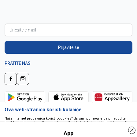
Prijavite se
PRATITE NAS
Ova web-stranica koristi kolačiće
Naša Internet prodavnica koristi „cookies“ da vam pomogne da prilagodite
korišćenje interneta vašim potrebama. Cookie je tekstualni fajl koji je smešten
na vašem hard disku od strane web servera. Cookie-ji ne mogu biti korišćeni
da pokrenu program ili da isporuče virus vašem računaru. Cookie-i su
App
jedinstveno dodeljeni vama, i jedino mogu biti pročitani od strane web servera