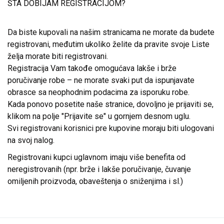
ŠTA DOBIJAM REGISTRACIJOM?
Da biste kupovali na našim stranicama ne morate da budete
registrovani, međutim ukoliko želite da pravite svoje Liste
želja morate biti registrovani.
Registracija Vam takođe omogućava lakše i brže
poručivanje robe – ne morate svaki put da ispunjavate
obrasce sa neophodnim podacima za isporuku robe.
Kada ponovo posetite naše stranice, dovoljno je prijaviti se,
klikom na polje "Prijavite se" u gornjem desnom uglu.
Svi registrovani korisnici pre kupovine moraju biti ulogovani
na svoj nalog.
Registrovani kupci uglavnom imaju više benefita od
neregistrovanih (npr. brže i lakše poručivanje, čuvanje
omiljenih proizvoda, obaveštenja o sniženjima i sl.)