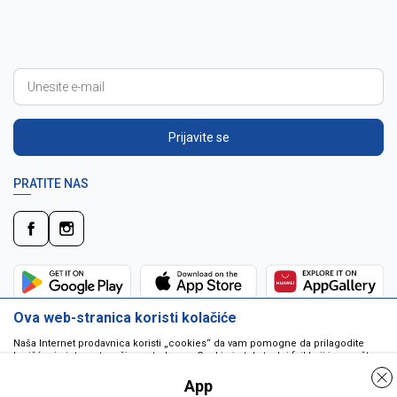
Prijavite se
PRATITE NAS
Ova web-stranica koristi kolačiće
Naša Internet prodavnica koristi „cookies“ da vam pomogne da prilagodite
korišćenje interneta vašim potrebama. Cookie je tekstualni fajl koji je smešten
na vašem hard disku od strane web servera. Cookie-ji ne mogu biti korišćeni
da pokrenu program ili da isporuče virus vašem računaru. Cookie-i su
App
jedinstveno dodeljeni vama, i jedino mogu biti pročitani od strane web servera