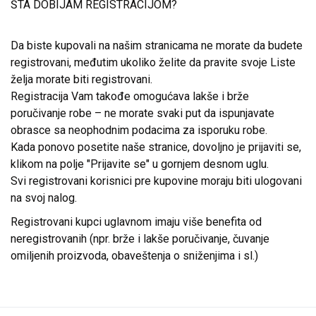
ŠTA DOBIJAM REGISTRACIJOM?
Da biste kupovali na našim stranicama ne morate da budete
registrovani, međutim ukoliko želite da pravite svoje Liste
želja morate biti registrovani.
Registracija Vam takođe omogućava lakše i brže
poručivanje robe – ne morate svaki put da ispunjavate
obrasce sa neophodnim podacima za isporuku robe.
Kada ponovo posetite naše stranice, dovoljno je prijaviti se,
klikom na polje "Prijavite se" u gornjem desnom uglu.
Svi registrovani korisnici pre kupovine moraju biti ulogovani
na svoj nalog.
Registrovani kupci uglavnom imaju više benefita od
neregistrovanih (npr. brže i lakše poručivanje, čuvanje
omiljenih proizvoda, obaveštenja o sniženjima i sl.)