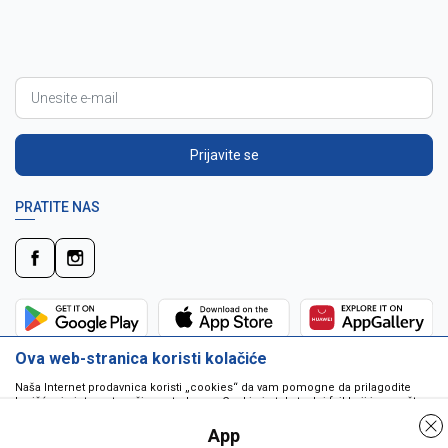
Prijavite se
PRATITE NAS
Ova web-stranica koristi kolačiće
Naša Internet prodavnica koristi „cookies“ da vam pomogne da prilagodite
korišćenje interneta vašim potrebama. Cookie je tekstualni fajl koji je smešten
na vašem hard disku od strane web servera. Cookie-ji ne mogu biti korišćeni
da pokrenu program ili da isporuče virus vašem računaru. Cookie-i su
App
jedinstveno dodeljeni vama, i jedino mogu biti pročitani od strane web servera