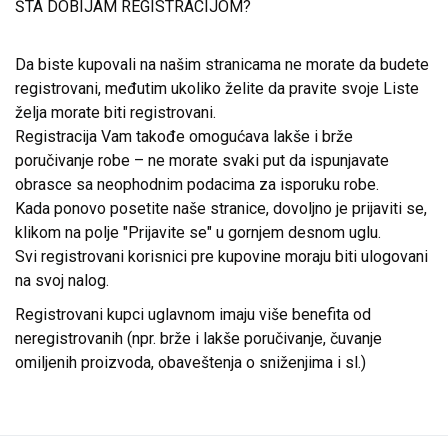
ŠTA DOBIJAM REGISTRACIJOM?
Da biste kupovali na našim stranicama ne morate da budete
registrovani, međutim ukoliko želite da pravite svoje Liste
želja morate biti registrovani.
Registracija Vam takođe omogućava lakše i brže
poručivanje robe – ne morate svaki put da ispunjavate
obrasce sa neophodnim podacima za isporuku robe.
Kada ponovo posetite naše stranice, dovoljno je prijaviti se,
klikom na polje "Prijavite se" u gornjem desnom uglu.
Svi registrovani korisnici pre kupovine moraju biti ulogovani
na svoj nalog.
Registrovani kupci uglavnom imaju više benefita od
neregistrovanih (npr. brže i lakše poručivanje, čuvanje
omiljenih proizvoda, obaveštenja o sniženjima i sl.)