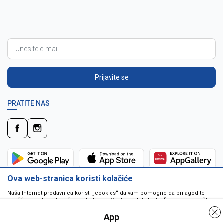
Prijavite se
PRATITE NAS
Ova web-stranica koristi kolačiće
Naša Internet prodavnica koristi „cookies“ da vam pomogne da prilagodite
korišćenje interneta vašim potrebama. Cookie je tekstualni fajl koji je smešten
na vašem hard disku od strane web servera. Cookie-ji ne mogu biti korišćeni
da pokrenu program ili da isporuče virus vašem računaru. Cookie-i su
App
jedinstveno dodeljeni vama, i jedino mogu biti pročitani od strane web servera