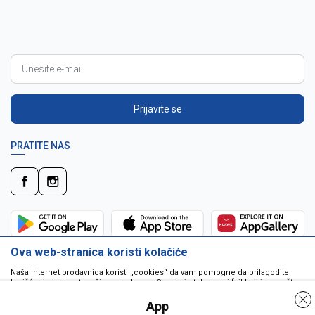
Prijavite se
PRATITE NAS
Ova web-stranica koristi kolačiće
Naša Internet prodavnica koristi „cookies“ da vam pomogne da prilagodite
korišćenje interneta vašim potrebama. Cookie je tekstualni fajl koji je smešten
na vašem hard disku od strane web servera. Cookie-ji ne mogu biti korišćeni
da pokrenu program ili da isporuče virus vašem računaru. Cookie-i su
App
jedinstveno dodeljeni vama, i jedino mogu biti pročitani od strane web servera