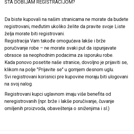
ŠTA DOBIJAM REGISTRACIJOM?
Da biste kupovali na našim stranicama ne morate da budete
registrovani, međutim ukoliko želite da pravite svoje Liste
želja morate biti registrovani.
Registracija Vam takođe omogućava lakše i brže
poručivanje robe – ne morate svaki put da ispunjavate
obrasce sa neophodnim podacima za isporuku robe.
Kada ponovo posetite naše stranice, dovoljno je prijaviti se,
klikom na polje "Prijavite se" u gornjem desnom uglu.
Svi registrovani korisnici pre kupovine moraju biti ulogovani
na svoj nalog.
Registrovani kupci uglavnom imaju više benefita od
neregistrovanih (npr. brže i lakše poručivanje, čuvanje
omiljenih proizvoda, obaveštenja o sniženjima i sl.)