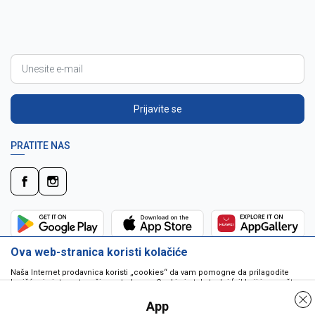
Prijavite se
PRATITE NAS
Ova web-stranica koristi kolačiće
Naša Internet prodavnica koristi „cookies“ da vam pomogne da prilagodite
korišćenje interneta vašim potrebama. Cookie je tekstualni fajl koji je smešten
na vašem hard disku od strane web servera. Cookie-ji ne mogu biti korišćeni
da pokrenu program ili da isporuče virus vašem računaru. Cookie-i su
App
jedinstveno dodeljeni vama, i jedino mogu biti pročitani od strane web servera