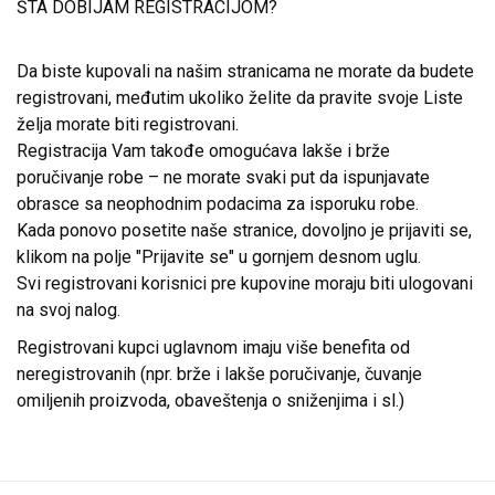
ŠTA DOBIJAM REGISTRACIJOM?
Da biste kupovali na našim stranicama ne morate da budete
registrovani, međutim ukoliko želite da pravite svoje Liste
želja morate biti registrovani.
Registracija Vam takođe omogućava lakše i brže
poručivanje robe – ne morate svaki put da ispunjavate
obrasce sa neophodnim podacima za isporuku robe.
Kada ponovo posetite naše stranice, dovoljno je prijaviti se,
klikom na polje "Prijavite se" u gornjem desnom uglu.
Svi registrovani korisnici pre kupovine moraju biti ulogovani
na svoj nalog.
Registrovani kupci uglavnom imaju više benefita od
neregistrovanih (npr. brže i lakše poručivanje, čuvanje
omiljenih proizvoda, obaveštenja o sniženjima i sl.)