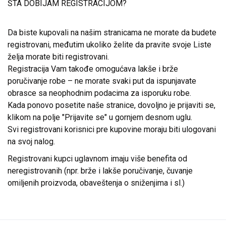
ŠTA DOBIJAM REGISTRACIJOM?
Da biste kupovali na našim stranicama ne morate da budete
registrovani, međutim ukoliko želite da pravite svoje Liste
želja morate biti registrovani.
Registracija Vam takođe omogućava lakše i brže
poručivanje robe – ne morate svaki put da ispunjavate
obrasce sa neophodnim podacima za isporuku robe.
Kada ponovo posetite naše stranice, dovoljno je prijaviti se,
klikom na polje "Prijavite se" u gornjem desnom uglu.
Svi registrovani korisnici pre kupovine moraju biti ulogovani
na svoj nalog.
Registrovani kupci uglavnom imaju više benefita od
neregistrovanih (npr. brže i lakše poručivanje, čuvanje
omiljenih proizvoda, obaveštenja o sniženjima i sl.)