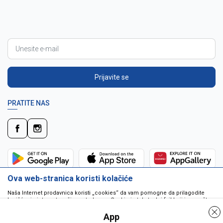
Prijavite se
PRATITE NAS
Ova web-stranica koristi kolačiće
Naša Internet prodavnica koristi „cookies“ da vam pomogne da prilagodite
korišćenje interneta vašim potrebama. Cookie je tekstualni fajl koji je smešten
na vašem hard disku od strane web servera. Cookie-ji ne mogu biti korišćeni
da pokrenu program ili da isporuče virus vašem računaru. Cookie-i su
App
jedinstveno dodeljeni vama, i jedino mogu biti pročitani od strane web servera