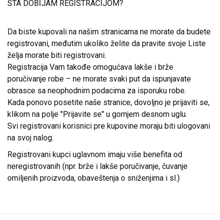
ŠTA DOBIJAM REGISTRACIJOM?
Da biste kupovali na našim stranicama ne morate da budete
registrovani, međutim ukoliko želite da pravite svoje Liste
želja morate biti registrovani.
Registracija Vam takođe omogućava lakše i brže
poručivanje robe – ne morate svaki put da ispunjavate
obrasce sa neophodnim podacima za isporuku robe.
Kada ponovo posetite naše stranice, dovoljno je prijaviti se,
klikom na polje "Prijavite se" u gornjem desnom uglu.
Svi registrovani korisnici pre kupovine moraju biti ulogovani
na svoj nalog.
Registrovani kupci uglavnom imaju više benefita od
neregistrovanih (npr. brže i lakše poručivanje, čuvanje
omiljenih proizvoda, obaveštenja o sniženjima i sl.)