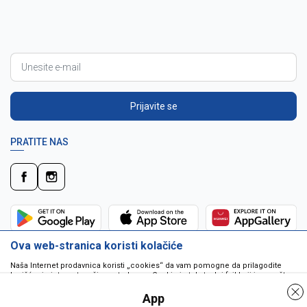
Prijavite se
PRATITE NAS
Ova web-stranica koristi kolačiće
Naša Internet prodavnica koristi „cookies“ da vam pomogne da prilagodite
korišćenje interneta vašim potrebama. Cookie je tekstualni fajl koji je smešten
na vašem hard disku od strane web servera. Cookie-ji ne mogu biti korišćeni
da pokrenu program ili da isporuče virus vašem računaru. Cookie-i su
App
jedinstveno dodeljeni vama, i jedino mogu biti pročitani od strane web servera