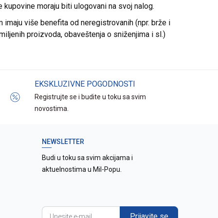
re kupovine moraju biti ulogovani na svoj nalog.
imaju više benefita od neregistrovanih (npr. brže i
miljenih proizvoda, obaveštenja o sniženjima i sl.)
EKSKLUZIVNE POGODNOSTI
Registrujte se i budite u toku sa svim
novostima.
NEWSLETTER
Budi u toku sa svim akcijama i
aktuelnostima u Mil-Popu.
Prijavite se