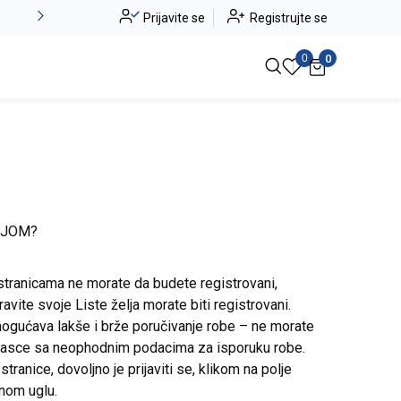
Novo u ponudi - Jadea
Prijavite se
Registrujte se
Pogledaj više
0
0
IJOM?
stranicama ne morate da budete registrovani,
avite svoje Liste želja morate biti registrovani.
ogućava lakše i brže poručivanje robe – ne morate
brasce sa neophodnim podacima za isporuku robe.
ranice, dovoljno je prijaviti se, klikom na polje
snom uglu.