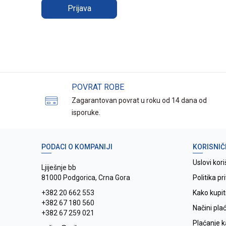
Prijava
POVRAT ROBE
Zagarantovan povrat u roku od 14 dana od
isporuke.
PODACI O KOMPANIJI
KORISNIČ
Uslovi kori
Ljiješnje bb
81000 Podgorica, Crna Gora
Politika pr
+382 20 662 553
Kako kupit
+382 67 180 560
Načini pla
+382 67 259 021
Plaćanje 