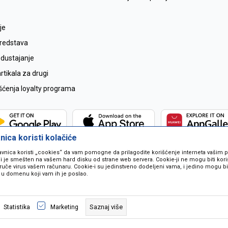
je
sredstava
odustajanje
tikala za drugi
išćenja loyalty programa
ica koristi kolačiće
avnica koristi „cookies“ da vam pomogne da prilagodite korišćenje interneta vašim
koji je smešten na vašem hard disku od strane web servera. Cookie-ji ne mogu biti ko
ruče virus vašem računaru. Cookie-i su jedinstveno dodeljeni vama, i jedino mogu bit
 u domenu koji vam ih je poslao.
 u opisu proizvoda, prikazu slika i samih cijena ali ne možemo garantovati da
naše ponude i ne podrazumjeva se da su dostupni u svakom trenutku. Raspoloži
Saznaj više
Statistika
Marketing
pozivom na broj 067259021.
©2026
www.mil-pop.com
, Izrada
NB SOFT
. Sva prava zadržana.