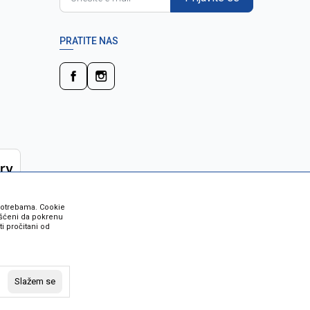
PRATITE NAS
 potrebama. Cookie
rišćeni da pokrenu
i pročitani od
 su sve informacije kompletne i bez
vost robe možete provjeriti besplatnim
Slažem se