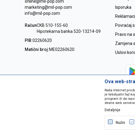
online@mil-pop.com
marketing@mil-pop.com
Isporuka
info@mil-pop.com
Reklamaci
Račun
CKB 510-155-60
Povraćaj 
Hipotekarna banka 520-13214-09
Pravo na 
PIB:
02260620
Zamjena ar
Matični broj:
ME02260620
Uslovi kor
Ova web-stran
Naša Internet prod
je tekstualni fajl 
program ili da ispo
strane web servera
Detaljnije
Nastojimo da budemo što precizniji
grešaka. Svi artikli na sajtu su dio 
Nužni