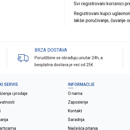
Svi registrovani korisnici p
Registrovani kupci uglavnom 
lakše poručivanje, čuvanje o
BRZA DOSTAVA
Porudžbine se obrađuju unutar 24h, a
besplatna dostava je već od 25€.
KI SERVIS
INFORMACIJE
šćenja i prodaje
O nama
ivatnosti
Zaposlenje
i
Kontakt
ćanja
Saradnja
karticama
Najčešća pitanja