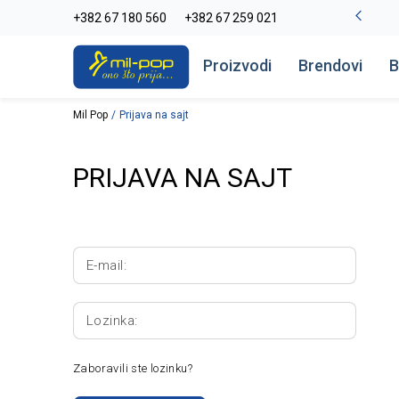
La Plage peškiri do -30%
+382 67 180 560
+382 67 259 021
Pogledaj više
Proizvodi
Brendovi
B
Mil Pop
Prijava na sajt
PRIJAVA NA SAJT
E-mail:
Lozinka:
Zaboravili ste lozinku?