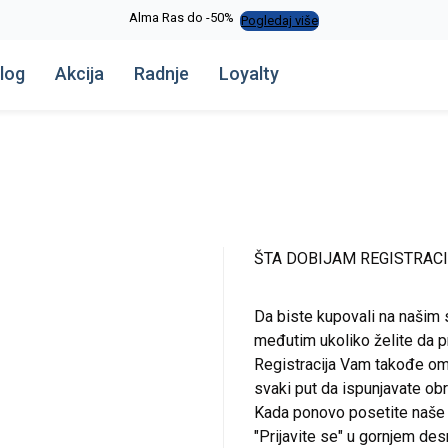
Alma Ras do -50%
Pogledaj više
log
Akcija
Radnje
Loyalty
ŠTA DOBIJAM REGISTRAC
Da biste kupovali na našim 
međutim ukoliko želite da pr
Registracija Vam takođe om
svaki put da ispunjavate o
Kada ponovo posetite naše st
"Prijavite se" u gornjem de