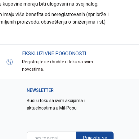
re kupovine moraju biti ulogovani na svoj nalog.
imaju više benefita od neregistrovanih (npr. brže i
miljenih proizvoda, obaveštenja o sniženjima i sl.)
EKSKLUZIVNE POGODNOSTI
Registrujte se i budite u toku sa svim
novostima.
NEWSLETTER
Budi u toku sa svim akcijama i
aktuelnostima u Mil-Popu.
Prijavite se