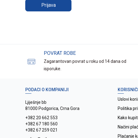
Prijava
POVRAT ROBE
Zagarantovan povrat u roku od 14 dana od
isporuke.
PODACI O KOMPANIJI
KORISNIČ
Uslovi kori
Ljiješnje bb
81000 Podgorica, Crna Gora
Politika pr
+382 20 662 553
Kako kupit
+382 67 180 560
Načini pla
+382 67 259 021
Plaćanje 