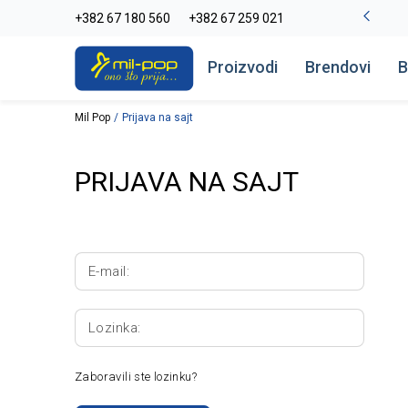
-20% na kompletan asortiman
+382 67 180 560
+382 67 259 021
Pogledaj više
Proizvodi
Brendovi
B
Mil Pop
Prijava na sajt
PRIJAVA NA SAJT
E-mail:
Lozinka:
Zaboravili ste lozinku?