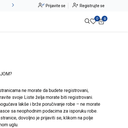
Alma Ras do -50%
Prijavite se
Registrujte se
Pogledaj više
0
0
IJOM?
stranicama ne morate da budete registrovani,
avite svoje Liste želja morate biti registrovani.
ogućava lakše i brže poručivanje robe – ne morate
brasce sa neophodnim podacima za isporuku robe.
ranice, dovoljno je prijaviti se, klikom na polje
snom uglu.