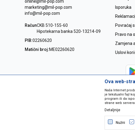
online@mil-pop.com
marketing@mil-pop.com
Isporuka
info@mil-pop.com
Reklamaci
Račun
CKB 510-155-60
Povraćaj 
Hipotekarna banka 520-13214-09
Pravo na 
PIB:
02260620
Zamjena ar
Matični broj:
ME02260620
Uslovi kor
Ova web-stran
Naša Internet prod
je tekstualni fajl 
program ili da ispo
strane web servera
Detaljnije
Nastojimo da budemo što precizniji
grešaka. Svi artikli na sajtu su dio 
Nužni