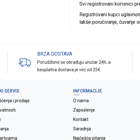
Svi registrovani korisnici p
Registrovani kupci uglavnom 
lakše poručivanje, čuvanje o
BRZA DOSTAVA
Porudžbine se obrađuju unutar 24h, a
besplatna dostava je već od 25€.
KI SERVIS
INFORMACIJE
šćenja i prodaje
O nama
ivatnosti
Zaposlenje
i
Kontakt
ćanja
Saradnja
karticama
Najčešća pitanja