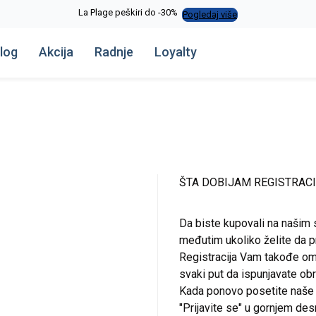
La Plage peškiri do -30%
Pogledaj više
log
Akcija
Radnje
Loyalty
ŠTA DOBIJAM REGISTRAC
Da biste kupovali na našim 
međutim ukoliko želite da pr
Registracija Vam takođe om
svaki put da ispunjavate o
Kada ponovo posetite naše st
"Prijavite se" u gornjem de