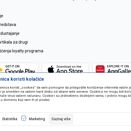
je
sredstava
odustajanje
tikala za drugi
išćenja loyalty programa
ica koristi kolačiće
avnica koristi „cookies“ da vam pomogne da prilagodite korišćenje interneta vašim
koji je smešten na vašem hard disku od strane web servera. Cookie-ji ne mogu biti ko
ruče virus vašem računaru. Cookie-i su jedinstveno dodeljeni vama, i jedino mogu bit
 u domenu koji vam ih je poslao.
 u opisu proizvoda, prikazu slika i samih cijena ali ne možemo garantovati da
naše ponude i ne podrazumjeva se da su dostupni u svakom trenutku. Raspoloži
Saznaj više
Statistika
Marketing
pozivom na broj 067259021.
©2026
www.mil-pop.com
, Izrada
NB SOFT
. Sva prava zadržana.