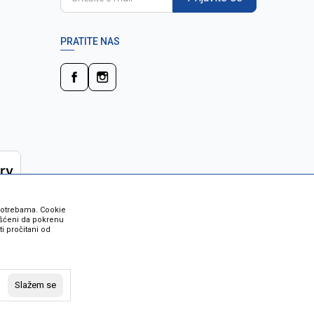
PRATITE NAS
 potrebama. Cookie
rišćeni da pokrenu
i pročitani od
 su sve informacije kompletne i bez
vost robe možete provjeriti besplatnim
Slažem se