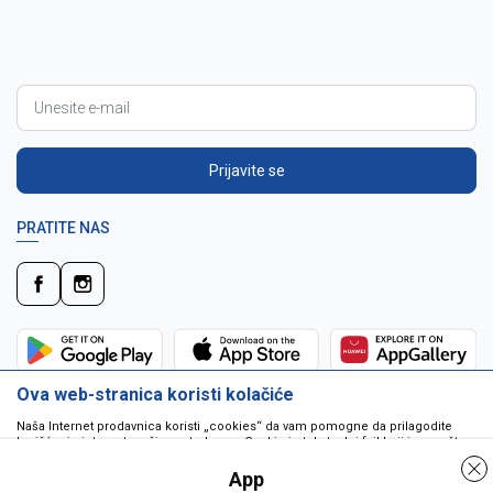
Prijavite se
PRATITE NAS
Ova web-stranica koristi kolačiće
Naša Internet prodavnica koristi „cookies“ da vam pomogne da prilagodite
korišćenje interneta vašim potrebama. Cookie je tekstualni fajl koji je smešten
na vašem hard disku od strane web servera. Cookie-ji ne mogu biti korišćeni
da pokrenu program ili da isporuče virus vašem računaru. Cookie-i su
App
jedinstveno dodeljeni vama, i jedino mogu biti pročitani od strane web servera