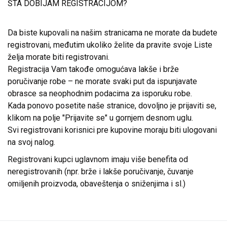
ŠTA DOBIJAM REGISTRACIJOM?
Da biste kupovali na našim stranicama ne morate da budete
registrovani, međutim ukoliko želite da pravite svoje Liste
želja morate biti registrovani.
Registracija Vam takođe omogućava lakše i brže
poručivanje robe – ne morate svaki put da ispunjavate
obrasce sa neophodnim podacima za isporuku robe.
Kada ponovo posetite naše stranice, dovoljno je prijaviti se,
klikom na polje "Prijavite se" u gornjem desnom uglu.
Svi registrovani korisnici pre kupovine moraju biti ulogovani
na svoj nalog.
Registrovani kupci uglavnom imaju više benefita od
neregistrovanih (npr. brže i lakše poručivanje, čuvanje
omiljenih proizvoda, obaveštenja o sniženjima i sl.)