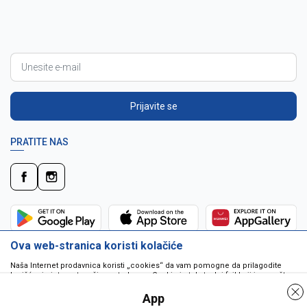
Prijavite se
PRATITE NAS
Ova web-stranica koristi kolačiće
Naša Internet prodavnica koristi „cookies“ da vam pomogne da prilagodite
korišćenje interneta vašim potrebama. Cookie je tekstualni fajl koji je smešten
na vašem hard disku od strane web servera. Cookie-ji ne mogu biti korišćeni
da pokrenu program ili da isporuče virus vašem računaru. Cookie-i su
App
jedinstveno dodeljeni vama, i jedino mogu biti pročitani od strane web servera