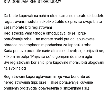
ŠTA DOBIJAM REGISTRACIJOM?
Da biste kupovali na našim stranicama ne morate da budete
registrovani, međutim ukoliko želite da pravite svoje Liste
želja morate biti registrovani.
Registracija Vam takođe omogućava lakše i brže
poručivanje robe – ne morate svaki put da ispunjavate
obrasce sa neophodnim podacima za isporuku robe.
Kada ponovo posetite naše stranice, dovoljno je prijaviti se,
klikom na polje "Prijavite se" u gornjem desnom uglu.
Svi registrovani korisnici pre kupovine moraju biti ulogovani
na svoj nalog.
Registrovani kupci uglavnom imaju više benefita od
neregistrovanih (npr. brže i lakše poručivanje, čuvanje
omiljenih proizvoda, obaveštenja o sniženjima i sl.)