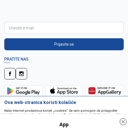
Prijavite se
PRATITE NAS
Ova web-stranica koristi kolačiće
Naša Internet prodavnica koristi „cookies“ da vam pomogne da prilagodite
korišćenje interneta vašim potrebama. Cookie je tekstualni fajl koji je smešten
na vašem hard disku od strane web servera. Cookie-ji ne mogu biti korišćeni
da pokrenu program ili da isporuče virus vašem računaru. Cookie-i su
App
jedinstveno dodeljeni vama, i jedino mogu biti pročitani od strane web servera