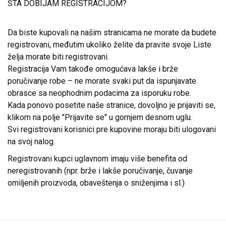
ŠTA DOBIJAM REGISTRACIJOM?
Da biste kupovali na našim stranicama ne morate da budete
registrovani, međutim ukoliko želite da pravite svoje Liste
želja morate biti registrovani.
Registracija Vam takođe omogućava lakše i brže
poručivanje robe – ne morate svaki put da ispunjavate
obrasce sa neophodnim podacima za isporuku robe.
Kada ponovo posetite naše stranice, dovoljno je prijaviti se,
klikom na polje "Prijavite se" u gornjem desnom uglu.
Svi registrovani korisnici pre kupovine moraju biti ulogovani
na svoj nalog.
Registrovani kupci uglavnom imaju više benefita od
neregistrovanih (npr. brže i lakše poručivanje, čuvanje
omiljenih proizvoda, obaveštenja o sniženjima i sl.)