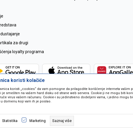
je
sredstava
odustajanje
tikala za drugi
išćenja loyalty programa
ica koristi kolačiće
avnica koristi „cookies“ da vam pomogne da prilagodite korišćenje interneta vašim
koji je smešten na vašem hard disku od strane web servera. Cookie-ji ne mogu biti ko
ruče virus vašem računaru. Cookie-i su jedinstveno dodeljeni vama, i jedino mogu bit
 u domenu koji vam ih je poslao.
 u opisu proizvoda, prikazu slika i samih cijena ali ne možemo garantovati da
naše ponude i ne podrazumjeva se da su dostupni u svakom trenutku. Raspoloži
Saznaj više
Statistika
Marketing
pozivom na broj 067259021.
©2026
www.mil-pop.com
, Izrada
NB SOFT
. Sva prava zadržana.