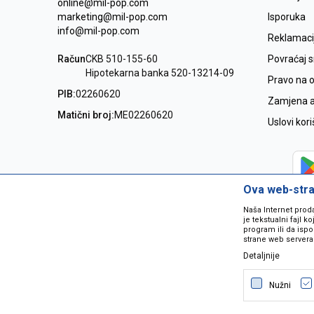
online@mil-pop.com
marketing@mil-pop.com
Isporuka
info@mil-pop.com
Reklamaci
Račun
CKB 510-155-60
Povraćaj 
Hipotekarna banka 520-13214-09
Pravo na 
PIB:
02260620
Zamjena ar
Matični broj:
ME02260620
Uslovi kor
Ova web-stran
Naša Internet prod
je tekstualni fajl 
program ili da ispo
strane web servera
Detaljnije
Nastojimo da budemo što precizniji
grešaka. Svi artikli na sajtu su dio 
Nužni