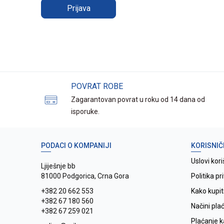
Prijava
POVRAT ROBE
Zagarantovan povrat u roku od 14 dana od
isporuke.
PODACI O KOMPANIJI
KORISNIČ
Uslovi kori
Ljiješnje bb
81000 Podgorica, Crna Gora
Politika pr
+382 20 662 553
Kako kupit
+382 67 180 560
Načini pla
+382 67 259 021
Plaćanje 