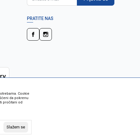
PRATITE NAS
 potrebama. Cookie
rišćeni da pokrenu
i pročitani od
 su sve informacije kompletne i bez
vost robe možete provjeriti besplatnim
Slažem se