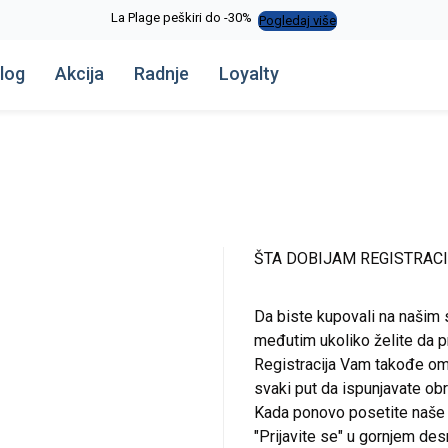
La Plage peškiri do -30%
Pogledaj više
log
Akcija
Radnje
Loyalty
ŠTA DOBIJAM REGISTRAC
Da biste kupovali na našim 
međutim ukoliko želite da pr
Registracija Vam takođe om
svaki put da ispunjavate o
Kada ponovo posetite naše st
"Prijavite se" u gornjem de