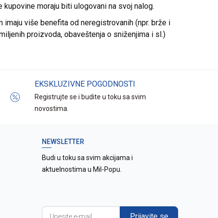
re kupovine moraju biti ulogovani na svoj nalog.
imaju više benefita od neregistrovanih (npr. brže i
miljenih proizvoda, obaveštenja o sniženjima i sl.)
EKSKLUZIVNE POGODNOSTI
Registrujte se i budite u toku sa svim
novostima.
NEWSLETTER
Budi u toku sa svim akcijama i
aktuelnostima u Mil-Popu.
Prijavite se