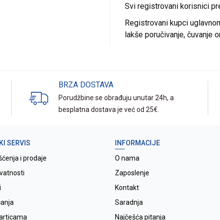
Svi registrovani korisnici p
Registrovani kupci uglavnom 
lakše poručivanje, čuvanje o
BRZA DOSTAVA
Porudžbine se obrađuju unutar 24h, a
besplatna dostava je već od 25€.
KI SERVIS
INFORMACIJE
šćenja i prodaje
O nama
ivatnosti
Zaposlenje
i
Kontakt
ćanja
Saradnja
karticama
Najčešća pitanja