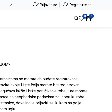
Alma Ras do -50%
Prijavite se
Registrujte se
Pogledaj više
0
0
IJOM?
stranicama ne morate da budete registrovani,
avite svoje Liste želja morate biti registrovani.
ogućava lakše i brže poručivanje robe – ne morate
brasce sa neophodnim podacima za isporuku robe.
ranice, dovoljno je prijaviti se, klikom na polje
snom uglu.