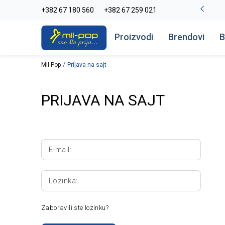
La Plage peškiri do -30%
+382 67 180 560
+382 67 259 021
Pogledaj više
Proizvodi
Brendovi
B
Mil Pop
Prijava na sajt
PRIJAVA NA SAJT
E-mail:
Lozinka:
Zaboravili ste lozinku?