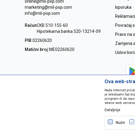
online@mil-pop.com
marketing@mil-pop.com
Isporuka
info@mil-pop.com
Reklamaci
Račun
CKB 510-155-60
Povraćaj 
Hipotekarna banka 520-13214-09
Pravo na 
PIB:
02260620
Zamjena ar
Matični broj:
ME02260620
Uslovi kor
Ova web-stran
Naša Internet prod
je tekstualni fajl 
program ili da ispo
strane web servera
Detaljnije
Nastojimo da budemo što precizniji
grešaka. Svi artikli na sajtu su dio 
Nužni