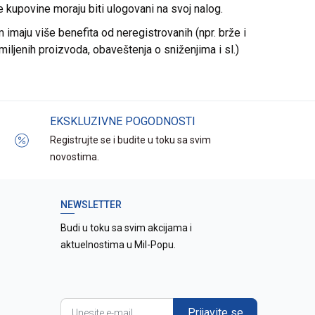
re kupovine moraju biti ulogovani na svoj nalog.
imaju više benefita od neregistrovanih (npr. brže i
miljenih proizvoda, obaveštenja o sniženjima i sl.)
EKSKLUZIVNE POGODNOSTI
Registrujte se i budite u toku sa svim
novostima.
NEWSLETTER
Budi u toku sa svim akcijama i
aktuelnostima u Mil-Popu.
Prijavite se