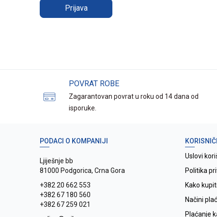
Prijava
POVRAT ROBE
Zagarantovan povrat u roku od 14 dana od
isporuke.
PODACI O KOMPANIJI
KORISNIČ
Uslovi kori
Ljiješnje bb
81000 Podgorica, Crna Gora
Politika pr
+382 20 662 553
Kako kupit
+382 67 180 560
Načini pla
+382 67 259 021
Plaćanje 