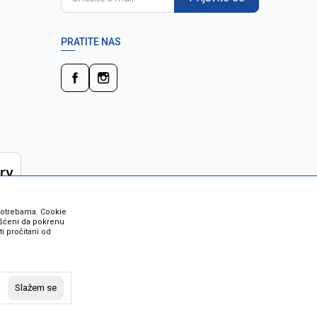
PRATITE NAS
 potrebama. Cookie
rišćeni da pokrenu
i pročitani od
 su sve informacije kompletne i bez
vost robe možete provjeriti besplatnim
Slažem se