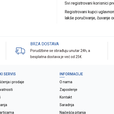
Svi registrovani korisnici p
Registrovani kupci uglavnom 
lakše poručivanje, čuvanje o
BRZA DOSTAVA
Porudžbine se obrađuju unutar 24h, a
besplatna dostava je već od 25€.
KI SERVIS
INFORMACIJE
šćenja i prodaje
O nama
ivatnosti
Zaposlenje
i
Kontakt
ćanja
Saradnja
karticama
Najčešća pitanja