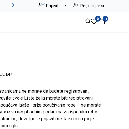
Novo u ponudi - Jadea
Prijavite se
Registrujte se
Pogledaj više
0
0
IJOM?
stranicama ne morate da budete registrovani,
avite svoje Liste želja morate biti registrovani.
ogućava lakše i brže poručivanje robe – ne morate
brasce sa neophodnim podacima za isporuku robe.
ranice, dovoljno je prijaviti se, klikom na polje
snom uglu.