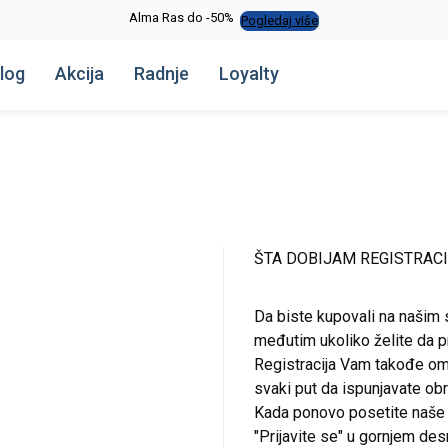
Alma Ras do -50%
Pogledaj više
log
Akcija
Radnje
Loyalty
ŠTA DOBIJAM REGISTRAC
Da biste kupovali na našim 
međutim ukoliko želite da pr
Registracija Vam takođe om
svaki put da ispunjavate o
Kada ponovo posetite naše st
"Prijavite se" u gornjem de