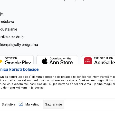
je
sredstava
odustajanje
tikala za drugi
išćenja loyalty programa
ica koristi kolačiće
avnica koristi „cookies“ da vam pomogne da prilagodite korišćenje interneta vašim
koji je smešten na vašem hard disku od strane web servera. Cookie-ji ne mogu biti ko
ruče virus vašem računaru. Cookie-i su jedinstveno dodeljeni vama, i jedino mogu bit
 u domenu koji vam ih je poslao.
 u opisu proizvoda, prikazu slika i samih cijena ali ne možemo garantovati da
naše ponude i ne podrazumjeva se da su dostupni u svakom trenutku. Raspoloži
Saznaj više
Statistika
Marketing
pozivom na broj 067259021.
©2026
www.mil-pop.com
, Izrada
NB SOFT
. Sva prava zadržana.