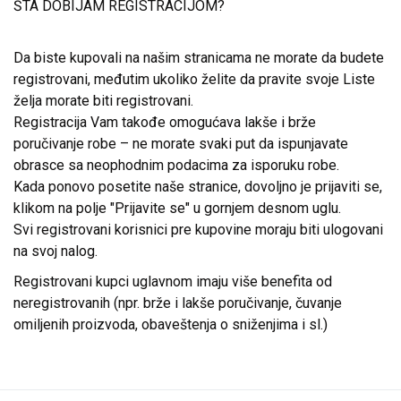
ŠTA DOBIJAM REGISTRACIJOM?
Da biste kupovali na našim stranicama ne morate da budete
registrovani, međutim ukoliko želite da pravite svoje Liste
želja morate biti registrovani.
Registracija Vam takođe omogućava lakše i brže
poručivanje robe – ne morate svaki put da ispunjavate
obrasce sa neophodnim podacima za isporuku robe.
Kada ponovo posetite naše stranice, dovoljno je prijaviti se,
klikom na polje "Prijavite se" u gornjem desnom uglu.
Svi registrovani korisnici pre kupovine moraju biti ulogovani
na svoj nalog.
Registrovani kupci uglavnom imaju više benefita od
neregistrovanih (npr. brže i lakše poručivanje, čuvanje
omiljenih proizvoda, obaveštenja o sniženjima i sl.)