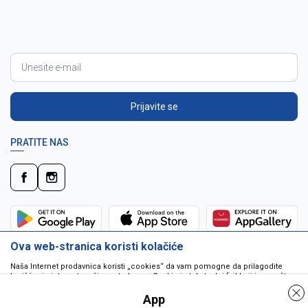
Prijavite se
PRATITE NAS
Ova web-stranica koristi kolačiće
Naša Internet prodavnica koristi „cookies“ da vam pomogne da prilagodite
korišćenje interneta vašim potrebama. Cookie je tekstualni fajl koji je smešten
na vašem hard disku od strane web servera. Cookie-ji ne mogu biti korišćeni
da pokrenu program ili da isporuče virus vašem računaru. Cookie-i su
App
jedinstveno dodeljeni vama, i jedino mogu biti pročitani od strane web servera