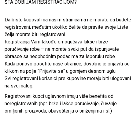
ŠTA DOBIJAM REGISTRACIJOM?
Da biste kupovali na našim stranicama ne morate da budete
registrovani, međutim ukoliko želite da pravite svoje Liste
želja morate biti registrovani.
Registracija Vam takođe omogućava lakše i brže
poručivanje robe – ne morate svaki put da ispunjavate
obrasce sa neophodnim podacima za isporuku robe.
Kada ponovo posetite naše stranice, dovoljno je prijaviti se,
klikom na polje "Prijavite se" u gornjem desnom uglu.
Svi registrovani korisnici pre kupovine moraju biti ulogovani
na svoj nalog.
Registrovani kupci uglavnom imaju više benefita od
neregistrovanih (npr. brže i lakše poručivanje, čuvanje
omiljenih proizvoda, obaveštenja o sniženjima i sl.)