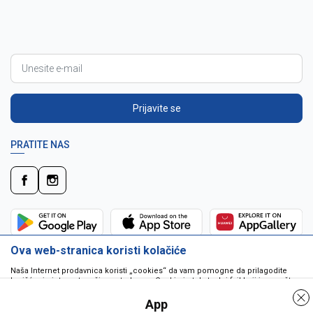
Prijavite se
PRATITE NAS
Ova web-stranica koristi kolačiće
Naša Internet prodavnica koristi „cookies“ da vam pomogne da prilagodite
korišćenje interneta vašim potrebama. Cookie je tekstualni fajl koji je smešten
na vašem hard disku od strane web servera. Cookie-ji ne mogu biti korišćeni
da pokrenu program ili da isporuče virus vašem računaru. Cookie-i su
App
jedinstveno dodeljeni vama, i jedino mogu biti pročitani od strane web servera