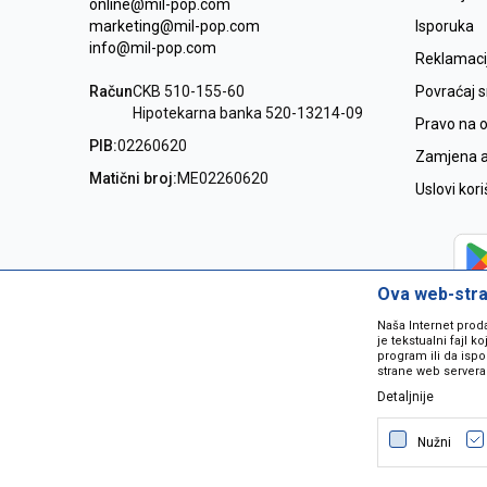
online@mil-pop.com
marketing@mil-pop.com
Isporuka
info@mil-pop.com
Reklamaci
Račun
CKB 510-155-60
Povraćaj 
Hipotekarna banka 520-13214-09
Pravo na 
PIB:
02260620
Zamjena ar
Matični broj:
ME02260620
Uslovi kor
Ova web-stran
Naša Internet prod
je tekstualni fajl 
program ili da ispo
strane web servera
Detaljnije
Nastojimo da budemo što precizniji
grešaka. Svi artikli na sajtu su dio 
Nužni