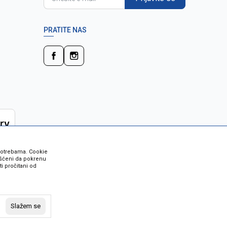
PRATITE NAS
 potrebama. Cookie
rišćeni da pokrenu
i pročitani od
 su sve informacije kompletne i bez
vost robe možete provjeriti besplatnim
Slažem se