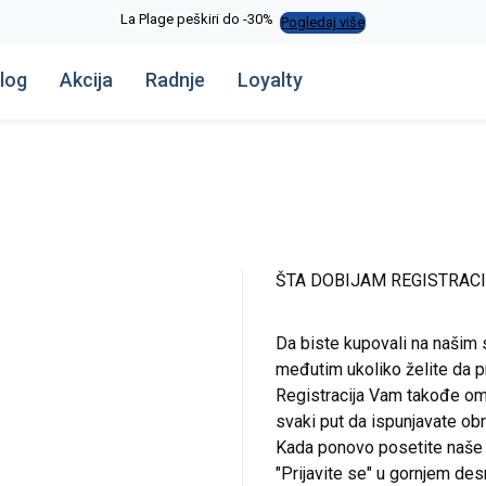
La Plage peškiri do -30%
Pogledaj više
log
Akcija
Radnje
Loyalty
ŠTA DOBIJAM REGISTRAC
Da biste kupovali na našim 
međutim ukoliko želite da pr
Registracija Vam takođe om
svaki put da ispunjavate o
Kada ponovo posetite naše st
"Prijavite se" u gornjem de