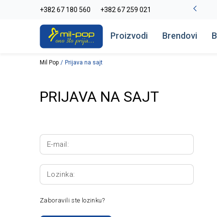
-20% na kompletan asortiman
+382 67 180 560
+382 67 259 021
Pogledaj više
Proizvodi
Brendovi
B
Mil Pop
Prijava na sajt
PRIJAVA NA SAJT
E-mail:
Lozinka:
Zaboravili ste lozinku?