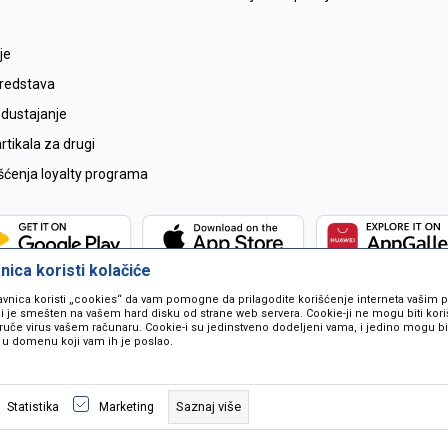
je
sredstava
odustajanje
tikala za drugi
išćenja loyalty programa
ica koristi kolačiće
avnica koristi „cookies“ da vam pomogne da prilagodite korišćenje interneta vašim
koji je smešten na vašem hard disku od strane web servera. Cookie-ji ne mogu biti ko
ruče virus vašem računaru. Cookie-i su jedinstveno dodeljeni vama, i jedino mogu bit
 u domenu koji vam ih je poslao.
 u opisu proizvoda, prikazu slika i samih cijena ali ne možemo garantovati da
naše ponude i ne podrazumjeva se da su dostupni u svakom trenutku. Raspoloži
Saznaj više
Statistika
Marketing
pozivom na broj 067259021.
©2026
www.mil-pop.com
, Izrada
NB SOFT
. Sva prava zadržana.