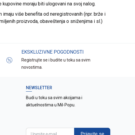
re kupovine moraju biti ulogovani na svoj nalog.
imaju više benefita od neregistrovanih (npr. brže i
miljenih proizvoda, obaveštenja o sniženjima i sl.)
EKSKLUZIVNE POGODNOSTI
Registrujte se i budite u toku sa svim
novostima.
NEWSLETTER
Budi u toku sa svim akcijama i
aktuelnostima u Mil-Popu.
Prijavite se