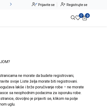
Alma Ras do -50%
Prijavite se
Registrujte se
Pogledaj više
0
0
IJOM?
stranicama ne morate da budete registrovani,
avite svoje Liste želja morate biti registrovani.
ogućava lakše i brže poručivanje robe – ne morate
brasce sa neophodnim podacima za isporuku robe.
ranice, dovoljno je prijaviti se, klikom na polje
snom uglu.