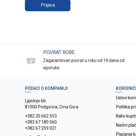
Prijava
POVRAT ROBE
Zagarantovan povrat u roku od 14 dana od
isporuke.
PODACI O KOMPANIJI
KORISNIČ
Uslovi kori
Ljiješnje bb
81000 Podgorica, Crna Gora
Politika pr
+382 20 662 553
Kako kupit
+382 67 180 560
Načini pla
+382 67 259 021
Plaćanje 