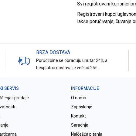
Svi registrovani korisnici p
Registrovani kupci uglavnom 
lakše poručivanje, čuvanje o
BRZA DOSTAVA
Porudžbine se obrađuju unutar 24h, a
besplatna dostava je već od 25€.
KI SERVIS
INFORMACIJE
šćenja i prodaje
O nama
ivatnosti
Zaposlenje
i
Kontakt
ćanja
Saradnja
karticama
Najčešća pitanja