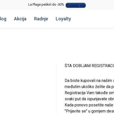
La Plage peškiri do -30%
Pogledaj više
log
Akcija
Radnje
Loyalty
ŠTA DOBIJAM REGISTRAC
Da biste kupovali na našim 
međutim ukoliko želite da pr
Registracija Vam takođe om
svaki put da ispunjavate o
Kada ponovo posetite naše st
"Prijavite se" u gornjem de