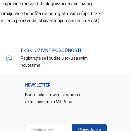
re kupovine moraju biti ulogovani na svoj nalog.
imaju više benefita od neregistrovanih (npr. brže i
miljenih proizvoda, obaveštenja o sniženjima i sl.)
EKSKLUZIVNE POGODNOSTI
Registrujte se i budite u toku sa svim
novostima.
NEWSLETTER
Budi u toku sa svim akcijama i
aktuelnostima u Mil-Popu.
Prijavite se