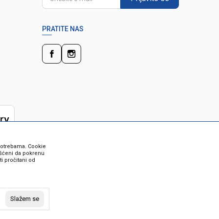
PRATITE NAS
 potrebama. Cookie
rišćeni da pokrenu
i pročitani od
 su sve informacije kompletne i bez
vost robe možete provjeriti besplatnim
Slažem se