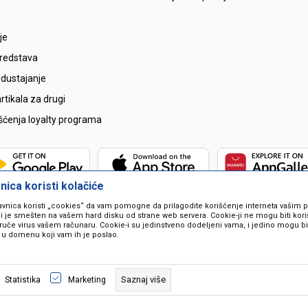
je
sredstava
odustajanje
tikala za drugi
išćenja loyalty programa
ica koristi kolačiće
avnica koristi „cookies“ da vam pomogne da prilagodite korišćenje interneta vašim
koji je smešten na vašem hard disku od strane web servera. Cookie-ji ne mogu biti ko
ruče virus vašem računaru. Cookie-i su jedinstveno dodeljeni vama, i jedino mogu bit
 u domenu koji vam ih je poslao.
 u opisu proizvoda, prikazu slika i samih cijena ali ne možemo garantovati da
naše ponude i ne podrazumjeva se da su dostupni u svakom trenutku. Raspoloži
Saznaj više
Statistika
Marketing
pozivom na broj 067259021.
©2026
www.mil-pop.com
, Izrada
NB SOFT
. Sva prava zadržana.