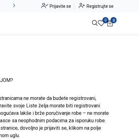
Alma Ras do -50%
Prijavite se
Registrujte se
Pogledaj više
0
0
IJOM?
stranicama ne morate da budete registrovani,
avite svoje Liste želja morate biti registrovani.
ogućava lakše i brže poručivanje robe – ne morate
brasce sa neophodnim podacima za isporuku robe.
ranice, dovoljno je prijaviti se, klikom na polje
snom uglu.