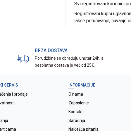
Svi registrovani korisnici p
Registrovani kupci uglavnom 
lakše poručivanje, čuvanje o
BRZA DOSTAVA
Porudžbine se obrađuju unutar 24h, a
besplatna dostava je već od 25€.
KI SERVIS
INFORMACIJE
šćenja i prodaje
O nama
ivatnosti
Zaposlenje
i
Kontakt
ćanja
Saradnja
karticama
Najčešća pitanja