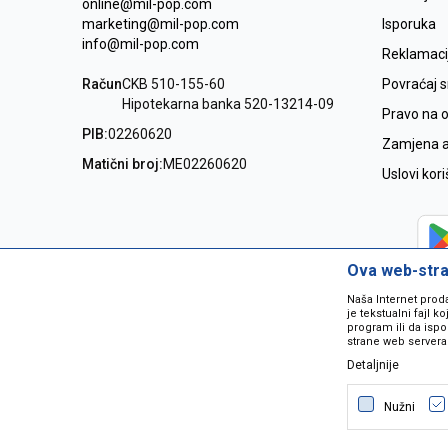
online@mil-pop.com
marketing@mil-pop.com
Isporuka
info@mil-pop.com
Reklamaci
Račun
CKB 510-155-60
Povraćaj 
Hipotekarna banka 520-13214-09
Pravo na 
PIB:
02260620
Zamjena ar
Matični broj:
ME02260620
Uslovi kor
Ova web-stran
Naša Internet prod
je tekstualni fajl 
program ili da ispo
strane web servera
Detaljnije
Nastojimo da budemo što precizniji
grešaka. Svi artikli na sajtu su dio 
Nužni