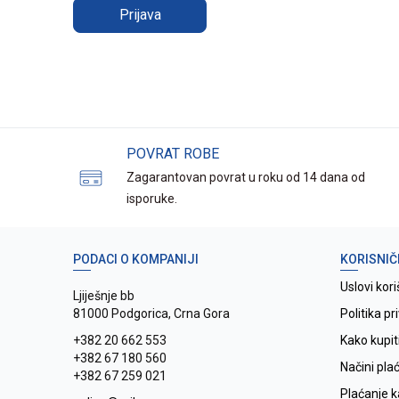
Prijava
POVRAT ROBE
Zagarantovan povrat u roku od 14 dana od
isporuke.
PODACI O KOMPANIJI
KORISNIČ
Uslovi kori
Ljiješnje bb
81000 Podgorica, Crna Gora
Politika pr
+382 20 662 553
Kako kupit
+382 67 180 560
Načini pla
+382 67 259 021
Plaćanje 