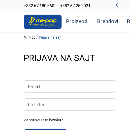
-20% na kompletan asortiman
+382 67 180 560
+382 67 259 021
Pogledaj više
Proizvodi
Brendovi
B
Mil Pop
Prijava na sajt
PRIJAVA NA SAJT
E-mail:
Lozinka:
Zaboravili ste lozinku?