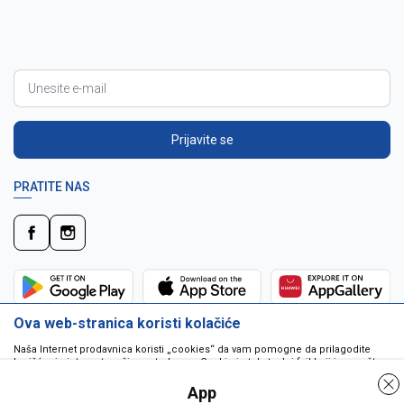
Prijavite se
PRATITE NAS
Ova web-stranica koristi kolačiće
Naša Internet prodavnica koristi „cookies“ da vam pomogne da prilagodite
korišćenje interneta vašim potrebama. Cookie je tekstualni fajl koji je smešten
na vašem hard disku od strane web servera. Cookie-ji ne mogu biti korišćeni
da pokrenu program ili da isporuče virus vašem računaru. Cookie-i su
App
jedinstveno dodeljeni vama, i jedino mogu biti pročitani od strane web servera