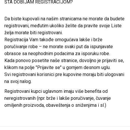
ŠTA DOBIJAM REGISTRACIJOM?
Da biste kupovali na našim stranicama ne morate da budete
registrovani, međutim ukoliko želite da pravite svoje Liste
želja morate biti registrovani.
Registracija Vam takođe omogućava lakše i brže
poručivanje robe – ne morate svaki put da ispunjavate
obrasce sa neophodnim podacima za isporuku robe.
Kada ponovo posetite naše stranice, dovoljno je prijaviti se,
klikom na polje "Prijavite se" u gornjem desnom uglu.
Svi registrovani korisnici pre kupovine moraju biti ulogovani
na svoj nalog.
Registrovani kupci uglavnom imaju više benefita od
neregistrovanih (npr. brže i lakše poručivanje, čuvanje
omiljenih proizvoda, obaveštenja o sniženjima i sl.)