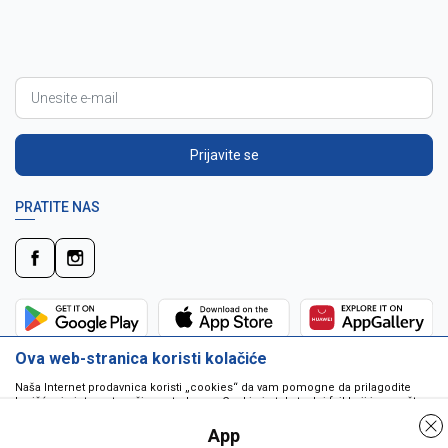
Prijavite se
PRATITE NAS
Ova web-stranica koristi kolačiće
Naša Internet prodavnica koristi „cookies“ da vam pomogne da prilagodite
korišćenje interneta vašim potrebama. Cookie je tekstualni fajl koji je smešten
na vašem hard disku od strane web servera. Cookie-ji ne mogu biti korišćeni
da pokrenu program ili da isporuče virus vašem računaru. Cookie-i su
App
jedinstveno dodeljeni vama, i jedino mogu biti pročitani od strane web servera