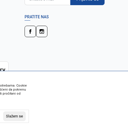
PRATITE NAS
 potrebama. Cookie
rišćeni da pokrenu
i pročitani od
 su sve informacije kompletne i bez
vost robe možete provjeriti besplatnim
Slažem se