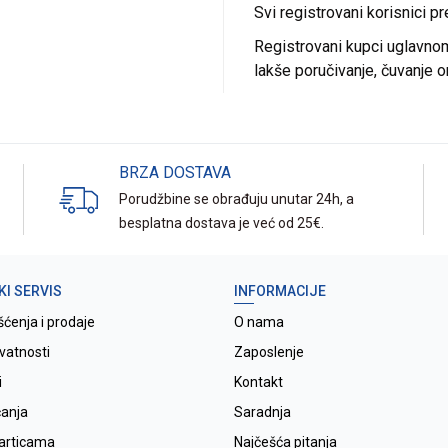
Svi registrovani korisnici p
Registrovani kupci uglavnom 
lakše poručivanje, čuvanje o
BRZA DOSTAVA
Porudžbine se obrađuju unutar 24h, a
besplatna dostava je već od 25€.
KI SERVIS
INFORMACIJE
šćenja i prodaje
O nama
ivatnosti
Zaposlenje
i
Kontakt
ćanja
Saradnja
karticama
Najčešća pitanja