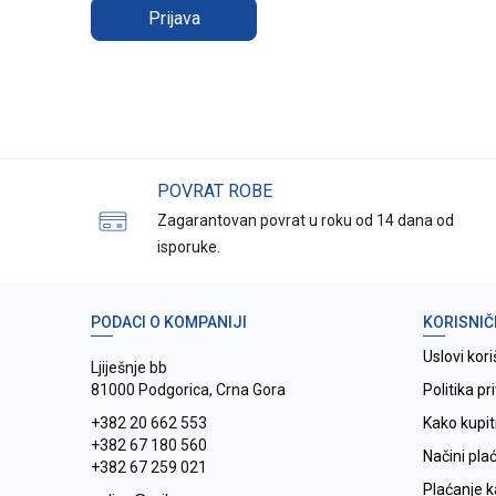
Prijava
POVRAT ROBE
Zagarantovan povrat u roku od 14 dana od
isporuke.
PODACI O KOMPANIJI
KORISNIČ
Uslovi kori
Ljiješnje bb
81000 Podgorica, Crna Gora
Politika pr
+382 20 662 553
Kako kupit
+382 67 180 560
Načini pla
+382 67 259 021
Plaćanje 