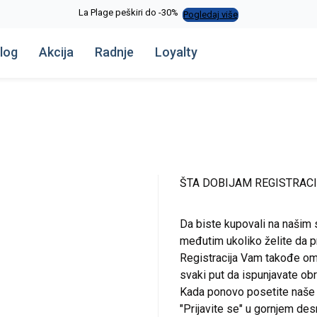
La Plage peškiri do -30%
Pogledaj više
log
Akcija
Radnje
Loyalty
ŠTA DOBIJAM REGISTRAC
Da biste kupovali na našim 
međutim ukoliko želite da pr
Registracija Vam takođe om
svaki put da ispunjavate o
Kada ponovo posetite naše st
"Prijavite se" u gornjem de