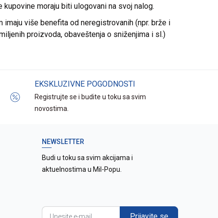
re kupovine moraju biti ulogovani na svoj nalog.
imaju više benefita od neregistrovanih (npr. brže i
miljenih proizvoda, obaveštenja o sniženjima i sl.)
EKSKLUZIVNE POGODNOSTI
Registrujte se i budite u toku sa svim
novostima.
NEWSLETTER
Budi u toku sa svim akcijama i
aktuelnostima u Mil-Popu.
Prijavite se