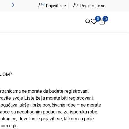
Alma Ras do -50%
Prijavite se
Registrujte se
Pogledaj više
0
0
IJOM?
stranicama ne morate da budete registrovani,
avite svoje Liste želja morate biti registrovani.
ogućava lakše i brže poručivanje robe – ne morate
brasce sa neophodnim podacima za isporuku robe.
ranice, dovoljno je prijaviti se, klikom na polje
snom uglu.