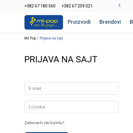
-20% na kompletan asortiman
+382 67 180 560
+382 67 259 021
Pogledaj više
Proizvodi
Brendovi
B
Mil Pop
Prijava na sajt
PRIJAVA NA SAJT
E-mail:
Lozinka:
Zaboravili ste lozinku?