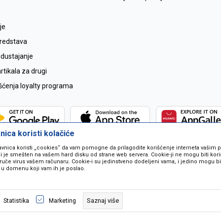
je
sredstava
odustajanje
tikala za drugi
išćenja loyalty programa
ica koristi kolačiće
avnica koristi „cookies“ da vam pomogne da prilagodite korišćenje interneta vašim
koji je smešten na vašem hard disku od strane web servera. Cookie-ji ne mogu biti ko
ruče virus vašem računaru. Cookie-i su jedinstveno dodeljeni vama, i jedino mogu bit
 u domenu koji vam ih je poslao.
 u opisu proizvoda, prikazu slika i samih cijena ali ne možemo garantovati da
naše ponude i ne podrazumjeva se da su dostupni u svakom trenutku. Raspoloži
Saznaj više
Statistika
Marketing
pozivom na broj 067259021.
©2026
www.mil-pop.com
, Izrada
NB SOFT
. Sva prava zadržana.