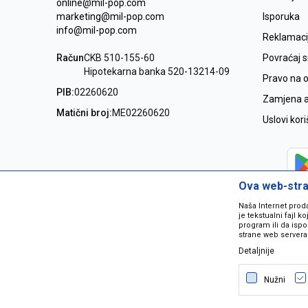
online@mil-pop.com
marketing@mil-pop.com
Isporuka
info@mil-pop.com
Reklamaci
Račun
CKB 510-155-60
Povraćaj 
Hipotekarna banka 520-13214-09
Pravo na 
PIB:
02260620
Zamjena ar
Matični broj:
ME02260620
Uslovi kor
Ova web-stran
Naša Internet prod
je tekstualni fajl 
program ili da ispo
strane web servera
Detaljnije
Nastojimo da budemo što precizniji
grešaka. Svi artikli na sajtu su dio 
Nužni