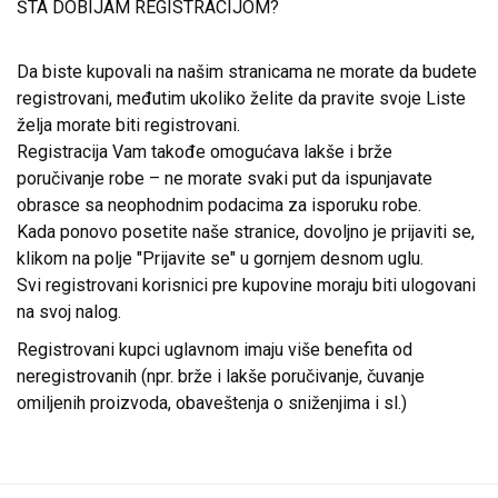
ŠTA DOBIJAM REGISTRACIJOM?
Da biste kupovali na našim stranicama ne morate da budete
registrovani, međutim ukoliko želite da pravite svoje Liste
želja morate biti registrovani.
Registracija Vam takođe omogućava lakše i brže
poručivanje robe – ne morate svaki put da ispunjavate
obrasce sa neophodnim podacima za isporuku robe.
Kada ponovo posetite naše stranice, dovoljno je prijaviti se,
klikom na polje "Prijavite se" u gornjem desnom uglu.
Svi registrovani korisnici pre kupovine moraju biti ulogovani
na svoj nalog.
Registrovani kupci uglavnom imaju više benefita od
neregistrovanih (npr. brže i lakše poručivanje, čuvanje
omiljenih proizvoda, obaveštenja o sniženjima i sl.)