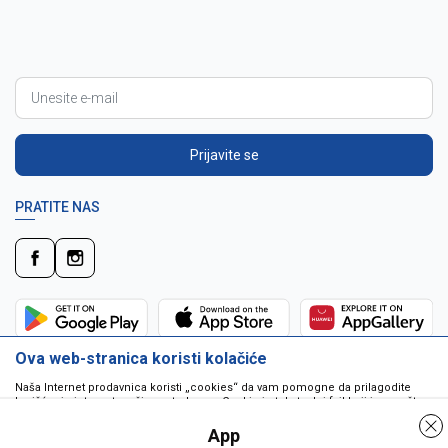
Prijavite se
PRATITE NAS
Ova web-stranica koristi kolačiće
Naša Internet prodavnica koristi „cookies“ da vam pomogne da prilagodite
korišćenje interneta vašim potrebama. Cookie je tekstualni fajl koji je smešten
na vašem hard disku od strane web servera. Cookie-ji ne mogu biti korišćeni
da pokrenu program ili da isporuče virus vašem računaru. Cookie-i su
App
jedinstveno dodeljeni vama, i jedino mogu biti pročitani od strane web servera