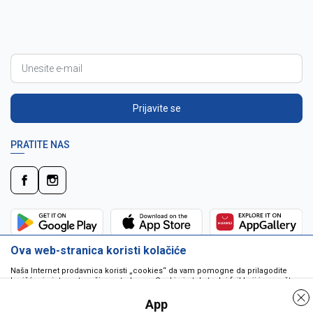
Prijavite se
PRATITE NAS
Ova web-stranica koristi kolačiće
Naša Internet prodavnica koristi „cookies“ da vam pomogne da prilagodite
korišćenje interneta vašim potrebama. Cookie je tekstualni fajl koji je smešten
na vašem hard disku od strane web servera. Cookie-ji ne mogu biti korišćeni
da pokrenu program ili da isporuče virus vašem računaru. Cookie-i su
App
jedinstveno dodeljeni vama, i jedino mogu biti pročitani od strane web servera