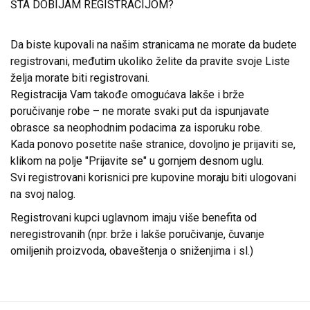
ŠTA DOBIJAM REGISTRACIJOM?
Da biste kupovali na našim stranicama ne morate da budete
registrovani, međutim ukoliko želite da pravite svoje Liste
želja morate biti registrovani.
Registracija Vam takođe omogućava lakše i brže
poručivanje robe – ne morate svaki put da ispunjavate
obrasce sa neophodnim podacima za isporuku robe.
Kada ponovo posetite naše stranice, dovoljno je prijaviti se,
klikom na polje "Prijavite se" u gornjem desnom uglu.
Svi registrovani korisnici pre kupovine moraju biti ulogovani
na svoj nalog.
Registrovani kupci uglavnom imaju više benefita od
neregistrovanih (npr. brže i lakše poručivanje, čuvanje
omiljenih proizvoda, obaveštenja o sniženjima i sl.)