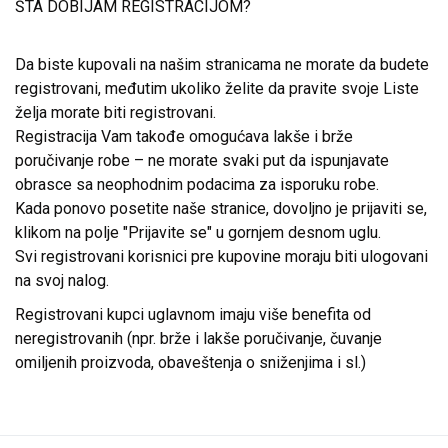
ŠTA DOBIJAM REGISTRACIJOM?
Da biste kupovali na našim stranicama ne morate da budete
registrovani, međutim ukoliko želite da pravite svoje Liste
želja morate biti registrovani.
Registracija Vam takođe omogućava lakše i brže
poručivanje robe – ne morate svaki put da ispunjavate
obrasce sa neophodnim podacima za isporuku robe.
Kada ponovo posetite naše stranice, dovoljno je prijaviti se,
klikom na polje "Prijavite se" u gornjem desnom uglu.
Svi registrovani korisnici pre kupovine moraju biti ulogovani
na svoj nalog.
Registrovani kupci uglavnom imaju više benefita od
neregistrovanih (npr. brže i lakše poručivanje, čuvanje
omiljenih proizvoda, obaveštenja o sniženjima i sl.)