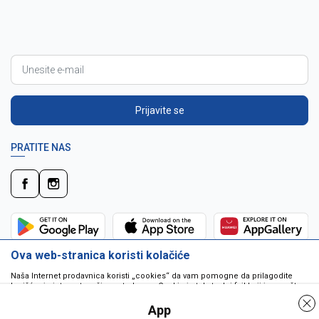
Prijavite se
PRATITE NAS
Ova web-stranica koristi kolačiće
Naša Internet prodavnica koristi „cookies“ da vam pomogne da prilagodite
korišćenje interneta vašim potrebama. Cookie je tekstualni fajl koji je smešten
na vašem hard disku od strane web servera. Cookie-ji ne mogu biti korišćeni
da pokrenu program ili da isporuče virus vašem računaru. Cookie-i su
App
jedinstveno dodeljeni vama, i jedino mogu biti pročitani od strane web servera