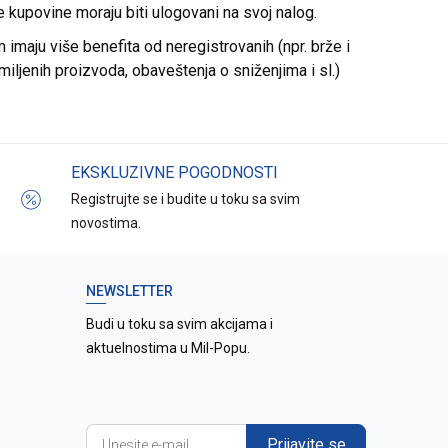
re kupovine moraju biti ulogovani na svoj nalog.
imaju više benefita od neregistrovanih (npr. brže i
miljenih proizvoda, obaveštenja o sniženjima i sl.)
EKSKLUZIVNE POGODNOSTI
Registrujte se i budite u toku sa svim
novostima.
NEWSLETTER
Budi u toku sa svim akcijama i
aktuelnostima u Mil-Popu.
Prijavite se