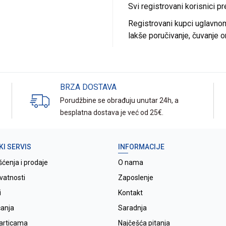
Svi registrovani korisnici p
Registrovani kupci uglavnom 
lakše poručivanje, čuvanje o
BRZA DOSTAVA
Porudžbine se obrađuju unutar 24h, a
besplatna dostava je već od 25€.
KI SERVIS
INFORMACIJE
šćenja i prodaje
O nama
ivatnosti
Zaposlenje
i
Kontakt
ćanja
Saradnja
karticama
Najčešća pitanja