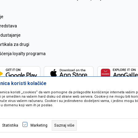
je
sredstava
odustajanje
tikala za drugi
išćenja loyalty programa
ica koristi kolačiće
avnica koristi „cookies“ da vam pomogne da prilagodite korišćenje interneta vašim
koji je smešten na vašem hard disku od strane web servera. Cookie-ji ne mogu biti ko
ruče virus vašem računaru. Cookie-i su jedinstveno dodeljeni vama, i jedino mogu bit
 u domenu koji vam ih je poslao.
 u opisu proizvoda, prikazu slika i samih cijena ali ne možemo garantovati da
naše ponude i ne podrazumjeva se da su dostupni u svakom trenutku. Raspoloži
Saznaj više
Statistika
Marketing
pozivom na broj 067259021.
©2026
www.mil-pop.com
, Izrada
NB SOFT
. Sva prava zadržana.