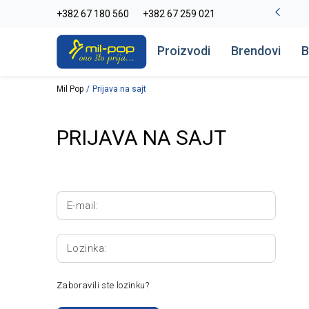
La Plage peškiri do -30%
+382 67 180 560
+382 67 259 021
Pogledaj više
Proizvodi
Brendovi
B
Mil Pop
Prijava na sajt
PRIJAVA NA SAJT
E-mail:
Lozinka:
Zaboravili ste lozinku?