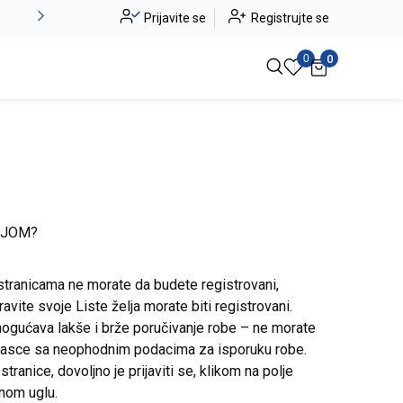
Novo u ponudi - Jadea
Prijavite se
Registrujte se
Pogledaj više
0
0
IJOM?
stranicama ne morate da budete registrovani,
avite svoje Liste želja morate biti registrovani.
ogućava lakše i brže poručivanje robe – ne morate
brasce sa neophodnim podacima za isporuku robe.
ranice, dovoljno je prijaviti se, klikom na polje
snom uglu.