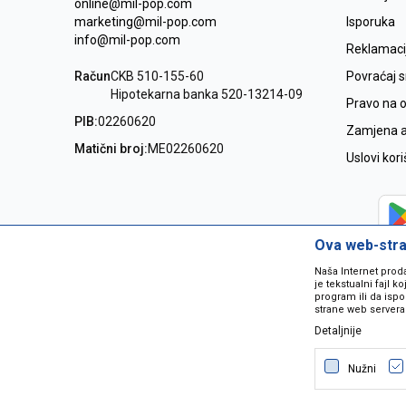
online@mil-pop.com
marketing@mil-pop.com
Isporuka
info@mil-pop.com
Reklamaci
Račun
CKB 510-155-60
Povraćaj 
Hipotekarna banka 520-13214-09
Pravo na 
PIB:
02260620
Zamjena ar
Matični broj:
ME02260620
Uslovi kor
Ova web-stran
Naša Internet prod
je tekstualni fajl 
program ili da ispo
strane web servera
Detaljnije
Nastojimo da budemo što precizniji
grešaka. Svi artikli na sajtu su dio 
Nužni