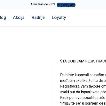
Alma Ras do -50%
Pogledaj više
log
Akcija
Radnje
Loyalty
ŠTA DOBIJAM REGISTRAC
Da biste kupovali na našim 
međutim ukoliko želite da pr
Registracija Vam takođe om
svaki put da ispunjavate o
Kada ponovo posetite naše st
"Prijavite se" u gornjem de