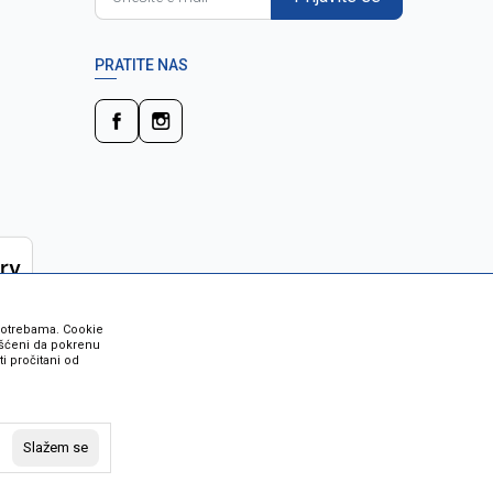
PRATITE NAS
 potrebama. Cookie
rišćeni da pokrenu
i pročitani od
 su sve informacije kompletne i bez
vost robe možete provjeriti besplatnim
Slažem se