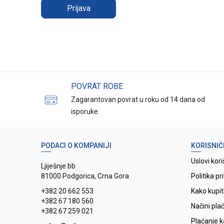
Prijava
POVRAT ROBE
Zagarantovan povrat u roku od 14 dana od
isporuke.
PODACI O KOMPANIJI
KORISNIČ
Uslovi kori
Ljiješnje bb
81000 Podgorica, Crna Gora
Politika pr
+382 20 662 553
Kako kupit
+382 67 180 560
Načini pla
+382 67 259 021
Plaćanje 