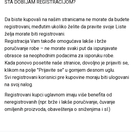
ŠTA DOBIJAM REGISTRACIJOM?
Da biste kupovali na našim stranicama ne morate da budete
registrovani, međutim ukoliko želite da pravite svoje Liste
želja morate biti registrovani.
Registracija Vam takođe omogućava lakše i brže
poručivanje robe – ne morate svaki put da ispunjavate
obrasce sa neophodnim podacima za isporuku robe.
Kada ponovo posetite naše stranice, dovoljno je prijaviti se,
klikom na polje "Prijavite se" u gornjem desnom uglu.
Svi registrovani korisnici pre kupovine moraju biti ulogovani
na svoj nalog.
Registrovani kupci uglavnom imaju više benefita od
neregistrovanih (npr. brže i lakše poručivanje, čuvanje
omiljenih proizvoda, obaveštenja o sniženjima i sl.)