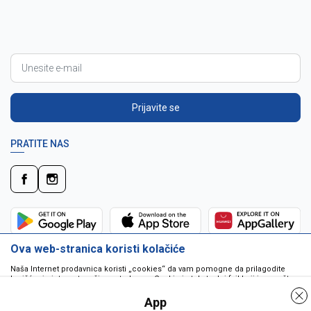
Prijavite se
PRATITE NAS
Ova web-stranica koristi kolačiće
Naša Internet prodavnica koristi „cookies“ da vam pomogne da prilagodite
korišćenje interneta vašim potrebama. Cookie je tekstualni fajl koji je smešten
na vašem hard disku od strane web servera. Cookie-ji ne mogu biti korišćeni
da pokrenu program ili da isporuče virus vašem računaru. Cookie-i su
App
jedinstveno dodeljeni vama, i jedino mogu biti pročitani od strane web servera