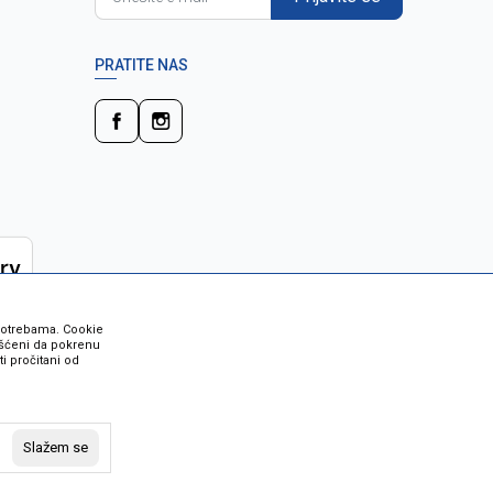
PRATITE NAS
 potrebama. Cookie
rišćeni da pokrenu
i pročitani od
 su sve informacije kompletne i bez
vost robe možete provjeriti besplatnim
Slažem se