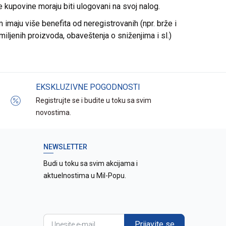
re kupovine moraju biti ulogovani na svoj nalog.
imaju više benefita od neregistrovanih (npr. brže i
miljenih proizvoda, obaveštenja o sniženjima i sl.)
EKSKLUZIVNE POGODNOSTI
Registrujte se i budite u toku sa svim
novostima.
NEWSLETTER
Budi u toku sa svim akcijama i
aktuelnostima u Mil-Popu.
Prijavite se