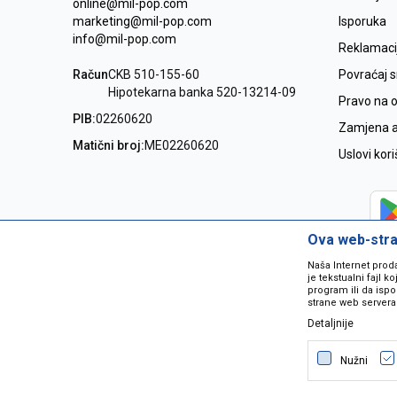
online@mil-pop.com
marketing@mil-pop.com
Isporuka
info@mil-pop.com
Reklamaci
Račun
CKB 510-155-60
Povraćaj 
Hipotekarna banka 520-13214-09
Pravo na 
PIB:
02260620
Zamjena ar
Matični broj:
ME02260620
Uslovi kor
Ova web-stran
Naša Internet prod
je tekstualni fajl 
program ili da ispo
strane web servera
Detaljnije
Nastojimo da budemo što precizniji
grešaka. Svi artikli na sajtu su dio 
Nužni