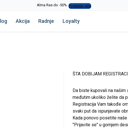
Alma Ras do -50%
Pogledaj više
log
Akcija
Radnje
Loyalty
ŠTA DOBIJAM REGISTRAC
Da biste kupovali na našim 
međutim ukoliko želite da pr
Registracija Vam takođe om
svaki put da ispunjavate o
Kada ponovo posetite naše st
"Prijavite se" u gornjem de