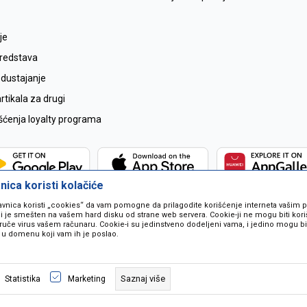
je
sredstava
odustajanje
tikala za drugi
išćenja loyalty programa
ica koristi kolačiće
avnica koristi „cookies“ da vam pomogne da prilagodite korišćenje interneta vašim
koji je smešten na vašem hard disku od strane web servera. Cookie-ji ne mogu biti ko
ruče virus vašem računaru. Cookie-i su jedinstveno dodeljeni vama, i jedino mogu bit
 u domenu koji vam ih je poslao.
 u opisu proizvoda, prikazu slika i samih cijena ali ne možemo garantovati da
naše ponude i ne podrazumjeva se da su dostupni u svakom trenutku. Raspoloži
Saznaj više
Statistika
Marketing
pozivom na broj 067259021.
©2026
www.mil-pop.com
, Izrada
NB SOFT
. Sva prava zadržana.