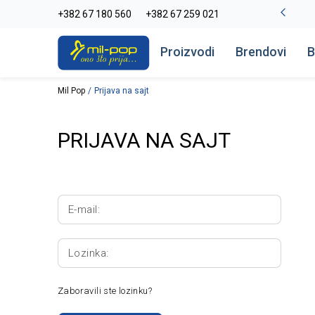
La Plage peškiri do -30%
+382 67 180 560
+382 67 259 021
Pogledaj više
Proizvodi
Brendovi
B
Mil Pop
Prijava na sajt
PRIJAVA NA SAJT
E-mail:
Lozinka:
Zaboravili ste lozinku?