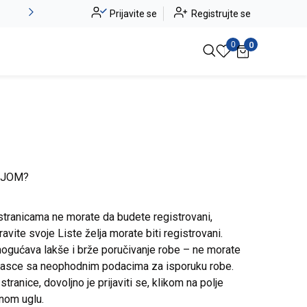
Novo u ponudi - Jadea
Prijavite se
Registrujte se
Pogledaj više
0
0
IJOM?
stranicama ne morate da budete registrovani,
avite svoje Liste želja morate biti registrovani.
ogućava lakše i brže poručivanje robe – ne morate
brasce sa neophodnim podacima za isporuku robe.
ranice, dovoljno je prijaviti se, klikom na polje
snom uglu.