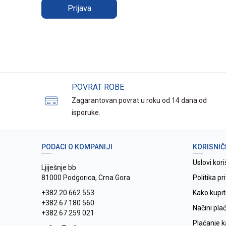
Prijava
POVRAT ROBE
Zagarantovan povrat u roku od 14 dana od
isporuke.
PODACI O KOMPANIJI
KORISNIČ
Uslovi kori
Ljiješnje bb
81000 Podgorica, Crna Gora
Politika pr
+382 20 662 553
Kako kupit
+382 67 180 560
Načini pla
+382 67 259 021
Plaćanje 