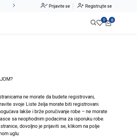
Novo u ponudi - Jadea
Prijavite se
Registrujte se
Pogledaj više
0
0
IJOM?
stranicama ne morate da budete registrovani,
avite svoje Liste želja morate biti registrovani.
ogućava lakše i brže poručivanje robe – ne morate
brasce sa neophodnim podacima za isporuku robe.
ranice, dovoljno je prijaviti se, klikom na polje
snom uglu.