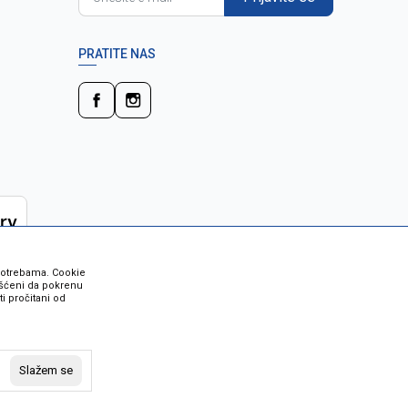
PRATITE NAS
 potrebama. Cookie
rišćeni da pokrenu
i pročitani od
 su sve informacije kompletne i bez
vost robe možete provjeriti besplatnim
Slažem se