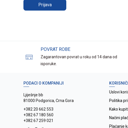
Prijava
POVRAT ROBE
Zagarantovan povrat u roku od 14 dana od
isporuke.
PODACI O KOMPANIJI
KORISNIČ
Uslovi kori
Ljiješnje bb
81000 Podgorica, Crna Gora
Politika pr
+382 20 662 553
Kako kupit
+382 67 180 560
Načini pla
+382 67 259 021
Plaćanje 