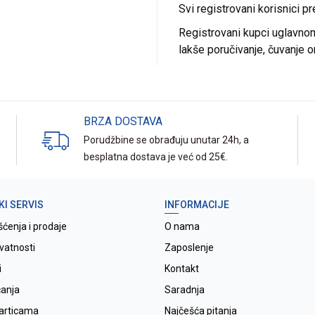
Svi registrovani korisnici p
Registrovani kupci uglavnom 
lakše poručivanje, čuvanje o
BRZA DOSTAVA
Porudžbine se obrađuju unutar 24h, a
besplatna dostava je već od 25€.
KI SERVIS
INFORMACIJE
šćenja i prodaje
O nama
ivatnosti
Zaposlenje
i
Kontakt
ćanja
Saradnja
karticama
Najčešća pitanja