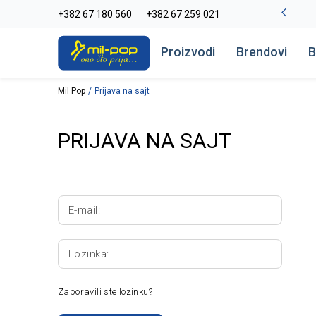
La Plage peškiri do -30%
+382 67 180 560
+382 67 259 021
Pogledaj više
Proizvodi
Brendovi
B
Mil Pop
Prijava na sajt
PRIJAVA NA SAJT
E-mail:
Lozinka:
Zaboravili ste lozinku?