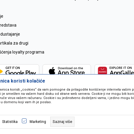
je
sredstava
odustajanje
tikala za drugi
išćenja loyalty programa
ica koristi kolačiće
avnica koristi „cookies“ da vam pomogne da prilagodite korišćenje interneta vašim
koji je smešten na vašem hard disku od strane web servera. Cookie-ji ne mogu biti ko
ruče virus vašem računaru. Cookie-i su jedinstveno dodeljeni vama, i jedino mogu bit
 u domenu koji vam ih je poslao.
 u opisu proizvoda, prikazu slika i samih cijena ali ne možemo garantovati da
naše ponude i ne podrazumjeva se da su dostupni u svakom trenutku. Raspoloži
Saznaj više
Statistika
Marketing
pozivom na broj 067259021.
©2026
www.mil-pop.com
, Izrada
NB SOFT
. Sva prava zadržana.