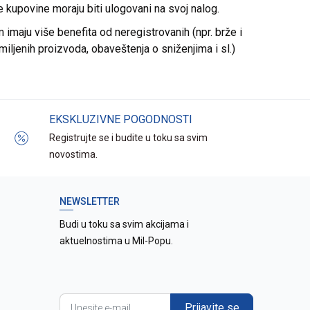
re kupovine moraju biti ulogovani na svoj nalog.
imaju više benefita od neregistrovanih (npr. brže i
miljenih proizvoda, obaveštenja o sniženjima i sl.)
EKSKLUZIVNE POGODNOSTI
Registrujte se i budite u toku sa svim
novostima.
NEWSLETTER
Budi u toku sa svim akcijama i
aktuelnostima u Mil-Popu.
Prijavite se