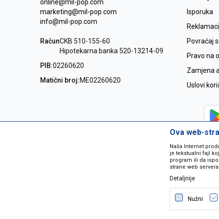
online@mil-pop.com
marketing@mil-pop.com
Isporuka
info@mil-pop.com
Reklamaci
Račun
CKB 510-155-60
Povraćaj 
Hipotekarna banka 520-13214-09
Pravo na 
PIB:
02260620
Zamjena ar
Matični broj:
ME02260620
Uslovi kor
Ova web-stran
Naša Internet prod
je tekstualni fajl 
program ili da ispo
strane web servera
Detaljnije
Nastojimo da budemo što precizniji
grešaka. Svi artikli na sajtu su dio 
Nužni