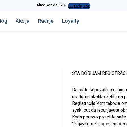
Alma Ras do -50%
Pogledaj više
log
Akcija
Radnje
Loyalty
ŠTA DOBIJAM REGISTRAC
Da biste kupovali na našim 
međutim ukoliko želite da pr
Registracija Vam takođe om
svaki put da ispunjavate o
Kada ponovo posetite naše st
"Prijavite se" u gornjem de