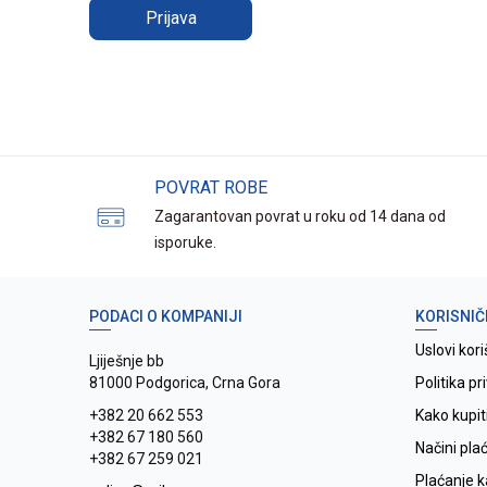
Prijava
POVRAT ROBE
Zagarantovan povrat u roku od 14 dana od
isporuke.
PODACI O KOMPANIJI
KORISNIČ
Uslovi kori
Ljiješnje bb
81000 Podgorica, Crna Gora
Politika pr
+382 20 662 553
Kako kupit
+382 67 180 560
Načini pla
+382 67 259 021
Plaćanje 