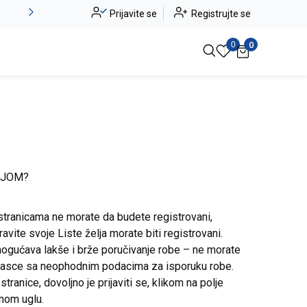
Alma Ras do -50%
Prijavite se
Registrujte se
Pogledaj više
0
0
IJOM?
stranicama ne morate da budete registrovani,
avite svoje Liste želja morate biti registrovani.
ogućava lakše i brže poručivanje robe – ne morate
brasce sa neophodnim podacima za isporuku robe.
ranice, dovoljno je prijaviti se, klikom na polje
snom uglu.