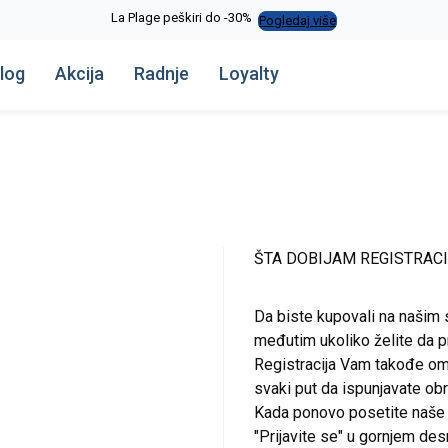
La Plage peškiri do -30%
Pogledaj više
log
Akcija
Radnje
Loyalty
ŠTA DOBIJAM REGISTRAC
Da biste kupovali na našim 
međutim ukoliko želite da pr
Registracija Vam takođe om
svaki put da ispunjavate o
Kada ponovo posetite naše st
"Prijavite se" u gornjem de