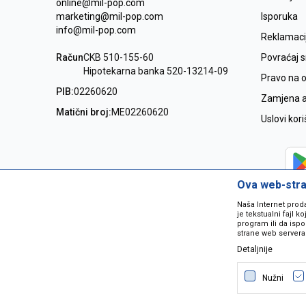
online@mil-pop.com
marketing@mil-pop.com
Isporuka
info@mil-pop.com
Reklamaci
Račun
CKB 510-155-60
Povraćaj 
Hipotekarna banka 520-13214-09
Pravo na 
PIB:
02260620
Zamjena ar
Matični broj:
ME02260620
Uslovi kor
Ova web-stran
Naša Internet prod
je tekstualni fajl 
program ili da ispo
strane web servera
Detaljnije
Nastojimo da budemo što precizniji
grešaka. Svi artikli na sajtu su dio 
Nužni