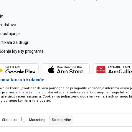
je
sredstava
odustajanje
tikala za drugi
išćenja loyalty programa
ica koristi kolačiće
avnica koristi „cookies“ da vam pomogne da prilagodite korišćenje interneta vašim
koji je smešten na vašem hard disku od strane web servera. Cookie-ji ne mogu biti ko
ruče virus vašem računaru. Cookie-i su jedinstveno dodeljeni vama, i jedino mogu bit
 u domenu koji vam ih je poslao.
 u opisu proizvoda, prikazu slika i samih cijena ali ne možemo garantovati da
naše ponude i ne podrazumjeva se da su dostupni u svakom trenutku. Raspoloži
Saznaj više
Statistika
Marketing
pozivom na broj 067259021.
©2026
www.mil-pop.com
, Izrada
NB SOFT
. Sva prava zadržana.