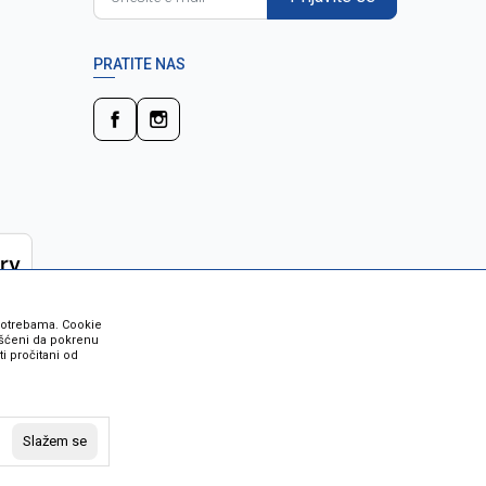
PRATITE NAS
 potrebama. Cookie
rišćeni da pokrenu
i pročitani od
 su sve informacije kompletne i bez
vost robe možete provjeriti besplatnim
Slažem se