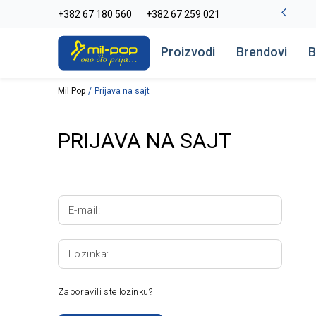
-20% na kompletan asortiman
+382 67 180 560
+382 67 259 021
Pogledaj više
Proizvodi
Brendovi
B
Mil Pop
Prijava na sajt
PRIJAVA NA SAJT
E-mail:
Lozinka:
Zaboravili ste lozinku?