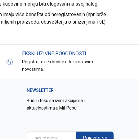
re kupovine moraju biti ulogovani na svoj nalog.
imaju više benefita od neregistrovanih (npr. brže i
miljenih proizvoda, obaveštenja o sniženjima i sl.)
EKSKLUZIVNE POGODNOSTI
Registrujte se i budite u toku sa svim
novostima.
NEWSLETTER
Budi u toku sa svim akcijama i
aktuelnostima u Mil-Popu.
Prijavite se